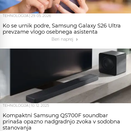
TEHNOLOGIJA
|
29. 05. 2026
Ko se urnik podre, Samsung Galaxy S26 Ultra
prevzame vlogo osebnega asistenta
Beri naprej
TEHNOLOGIJA
|
10. 12. 2025
Kompaktni Samsung QS700F soundbar
prinaša opazno nadgradnjo zvoka v sodobna
stanovanja