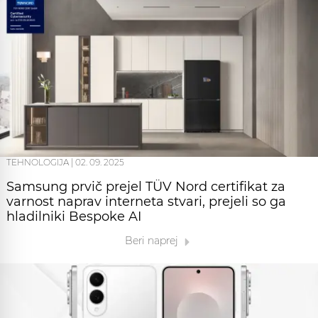
TEHNOLOGIJA
|
02. 09. 2025
Samsung prvič prejel TÜV Nord certifikat za
varnost naprav interneta stvari, prejeli so ga
hladilniki Bespoke AI
Beri naprej