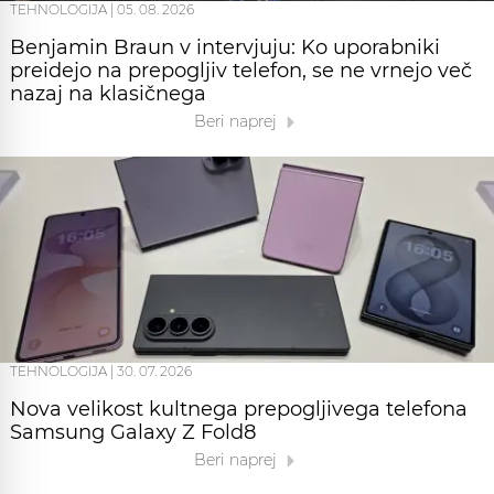
TEHNOLOGIJA
|
05. 08. 2026
Benjamin Braun v intervjuju: Ko uporabniki
preidejo na prepogljiv telefon, se ne vrnejo več
nazaj na klasičnega
Beri naprej
TEHNOLOGIJA
|
30. 07. 2026
Nova velikost kultnega prepogljivega telefona
Samsung Galaxy Z Fold8
Beri naprej