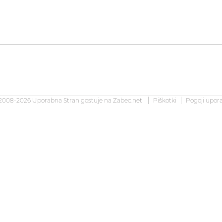
2008-2026 Uporabna Stran gostuje na
Zabec.net
Piškotki
Pogoji upor