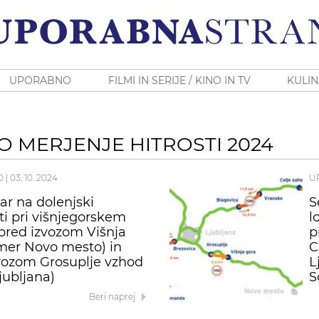
UPORABNO
FILMI IN SERIJE / KINO IN TV
KULIN
O MERJENJE HITROSTI 2024
O
|
03. 10. 2024
U
ar na dolenjski
S
ti pri višnjegorskem
l
pred izvozom Višnja
p
mer Novo mesto) in
C
vozom Grosuplje vzhod
L
jubljana)
S
Beri naprej