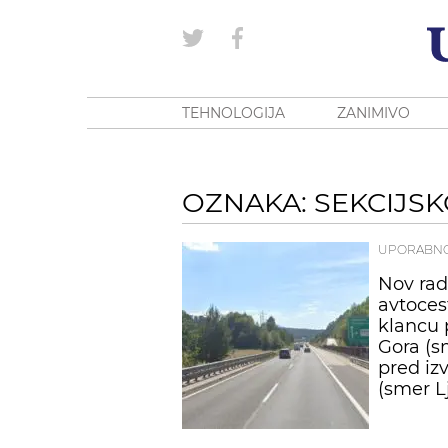
TEHNOLOGIJA
ZANIMIVO
OZNAKA: SEKCIJSK
UPORABN
Nov rad
avtoces
klancu 
Gora (s
pred iz
(smer L