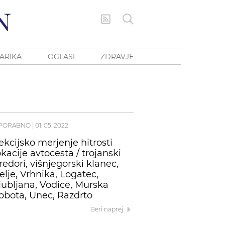
ARIKA
OGLASI
ZDRAVJE
PORABNO
|
01. 05. 2022
ekcijsko merjenje hitrosti
okacije avtocesta / trojanski
redori, višnjegorski klanec,
elje, Vrhnika, Logatec,
jubljana, Vodice, Murska
obota, Unec, Razdrto
Beri naprej