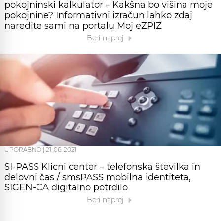
pokojninski kalkulator – Kakšna bo višina moje
pokojnine? Informativni izračun lahko zdaj
naredite sami na portalu Moj eZPIZ
Beri naprej
UPORABNO
|
21. 06. 2021
SI-PASS Klicni center – telefonska številka in
delovni čas / smsPASS mobilna identiteta,
SIGEN-CA digitalno potrdilo
Beri naprej