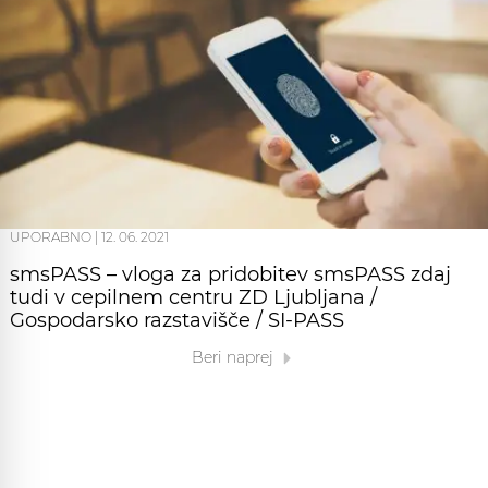
UPORABNO
|
12. 06. 2021
smsPASS – vloga za pridobitev smsPASS zdaj
tudi v cepilnem centru ZD Ljubljana /
Gospodarsko razstavišče / SI-PASS
Beri naprej