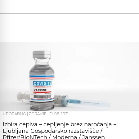
UPORABNO
|
ZDRAVJE
|
21. 06. 2021
Izbira cepiva – cepljenje brez naročanja –
Ljubljana Gospodarsko razstavišče /
Pfizer/BioNTech / Moderna / Janssen