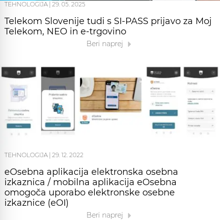
TEHNOLOGIJA
|
29. 05. 2025
Telekom Slovenije tudi s SI-PASS prijavo za Moj
Telekom, NEO in e-trgovino
Beri naprej
TEHNOLOGIJA
|
29. 12. 2022
eOsebna aplikacija elektronska osebna
izkaznica / mobilna aplikacija eOsebna
omogoča uporabo elektronske osebne
izkaznice (eOI)
Beri naprej