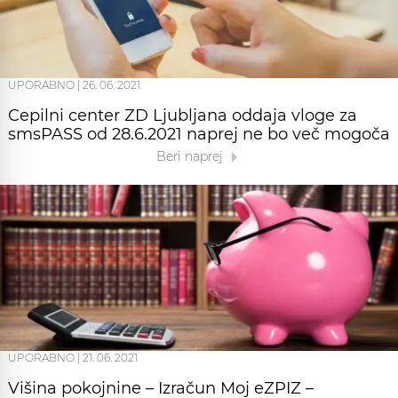
UPORABNO
|
26. 06. 2021
Cepilni center ZD Ljubljana oddaja vloge za
smsPASS od 28.6.2021 naprej ne bo več mogoča
Beri naprej
UPORABNO
|
21. 06. 2021
Višina pokojnine – Izračun Moj eZPIZ –