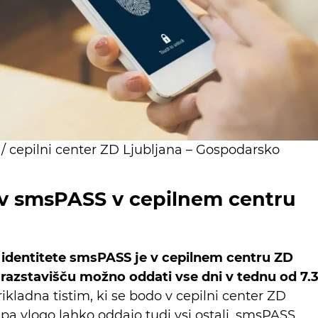
/ cepilni center ZD Ljubljana – Gospodarsko
ev smsPASS v cepilnem centru
 identitete smsPASS je v cepilnem centru ZD
azstavišču možno oddati vse dni v tednu od 7.
rikladna tistim, ki se bodo v cepilni center ZD
a pa vlogo lahko oddajo tudi vsi ostali. smsPASS