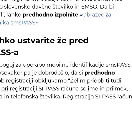
jo slovensko davčno številko in EMŠO. Da bi
li, lahko
predhodno izpolnite
»
Obrazec za
tnika smsPASS
«
ahko ustvarite že pred
ASS-a
 pogoj za uporabo mobilne identifikacije smsPASS.
Vsekakor pa je dobrodošlo, da si
predhodno
ob registraciji obkljukamo “Želim pridobiti tudi
ri registraciji SI-PASS računa so ime in priimek,
 in telefonska številka. Registracijo SI-PASS raču