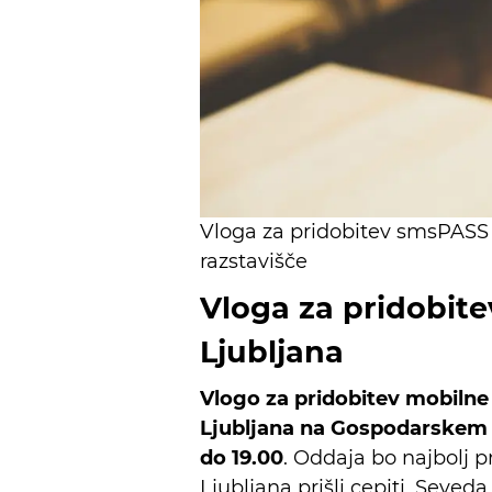
Vloga za pridobitev smsPASS 
razstavišče
Vloga za pridobit
Ljubljana
Vlogo za pridobitev mobilne
Ljubljana na Gospodarskem r
do 19.00
. Oddaja bo najbolj p
Ljubljana prišli cepiti. Seved