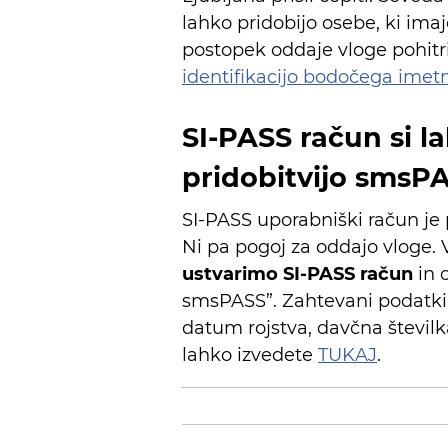
lahko pridobijo osebe, ki ima
postopek oddaje vloge pohitri
identifikacijo bodočega ime
SI-PASS račun si l
pridobitvijo smsP
SI-PASS uporabniški račun je
Ni pa pogoj za oddajo vloge. 
ustvarimo SI-PASS račun
in 
smsPASS”. Zahtevani podatki p
datum rojstva, davčna številka
lahko izvedete
TUKAJ
.