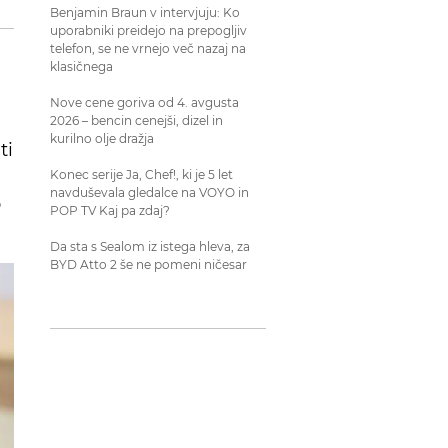
Benjamin Braun v intervjuju: Ko
uporabniki preidejo na prepogljiv
telefon, se ne vrnejo več nazaj na
klasičnega
Nove cene goriva od 4. avgusta
2026 – bencin cenejši, dizel in
kurilno olje dražja
ti
Konec serije Ja, Chef!, ki je 5 let
navduševala gledalce na VOYO in
o
POP TV Kaj pa zdaj?
Da sta s Sealom iz istega hleva, za
BYD Atto 2 še ne pomeni ničesar