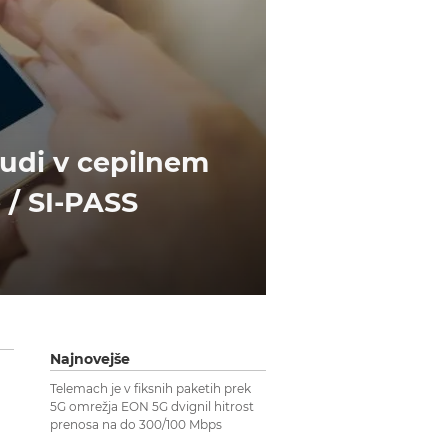
udi v cepilnem
 / SI-PASS
Najnovejše
Telemach je v fiksnih paketih prek
5G omrežja EON 5G dvignil hitrost
prenosa na do 300/100 Mbps