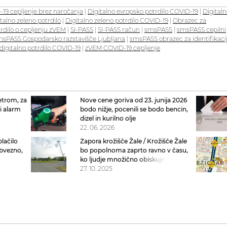
19 cepljenje brez naročanja
|
Digitalno evropsko potrdilo COVID-19
|
Digitaln
talno zeleno potrdilo
|
Digitalno zeleno potrdilo COVID-19
|
Obrazec za
rdilo o cepljenju zVEM
|
SI-PASS
|
SI-PASS račun
|
smsPASS
|
smsPASS cepilni
sPASS Gospodarsko razstavišče Ljubljana
|
smsPASS obrazec za identifikaci
digitalno potrdilo COVID-19
|
zVEM COVID-19 cepljenje
vetrom, za
Nove cene goriva od 23. junija 2026
ni alarm
bodo nižje, pocenili se bodo bencin,
dizel in kurilno olje
22. 06. 2026
plačilo
Zapora krožišče Žale / Krožišče Žale
bvezno,
bo popolnoma zaprto ravno v času,
imski
ko ljudje množično obiskujejo
grobove
27. 10. 2025