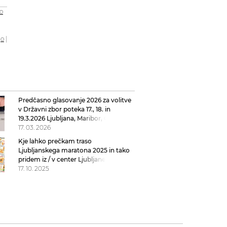
o
jo
|
Predčasno glasovanje 2026 za volitve
v Državni zbor poteka 17., 18. in
19.3.2026 Ljubljana, Maribor, Celje,
Kranj, Domžale, Vrhnika, Nova Gorica
17. 03. 2026
Kje lahko prečkam traso
Ljubljanskega maratona 2025 in tako
pridem iz / v center Ljubljane?
zemljevid lokacij Ljubljanski maraton
17. 10. 2025
2025