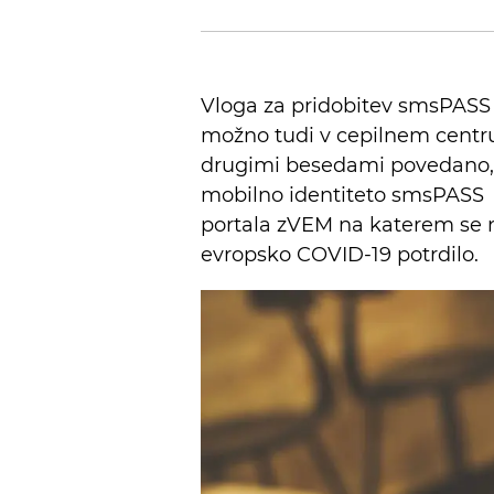
Vloga za pridobitev smsPASS m
možno tudi v cepilnem centr
drugimi besedami povedano, b
mobilno identiteto smsPASS
portala zVEM na katerem se na
evropsko COVID-19 potrdilo.