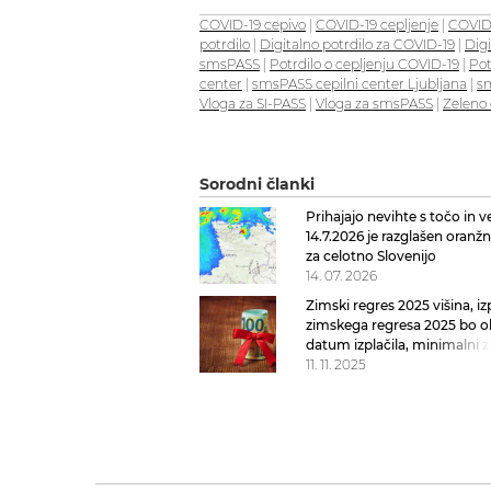
COVID-19 cepivo
|
COVID-19 cepljenje
|
COVID-
potrdilo
|
Digitalno potrdilo za COVID-19
|
Digi
smsPASS
|
Potrdilo o cepljenju COVID-19
|
Pot
center
|
smsPASS cepilni center Ljubljana
|
sm
Vloga za SI-PASS
|
Vloga za smsPASS
|
Zeleno 
Sorodni članki
Prihajajo nevihte s točo in 
14.7.2026 je razglašen oranž
za celotno Slovenijo
14. 07. 2026
Zimski regres 2025 višina, iz
zimskega regresa 2025 bo o
datum izplačila, minimalni z
regres
11. 11. 2025