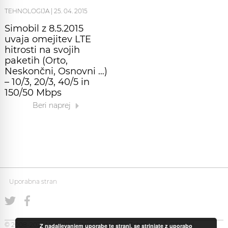
TEHNOLOGIJA
|
25. 04. 2015
Simobil z 8.5.2015
uvaja omejitev LTE
hitrosti na svojih
paketih (Orto,
Neskončni, Osnovni …)
– 10/3, 20/3, 40/5 in
150/50 Mbps
Beri naprej
Uporabna stran
© 2008-2026 Uporabna Stran gostuje na
Zabec.net
Piškotki
Z nadaljevanjem uporabe te strani, se strinjate z uporabo