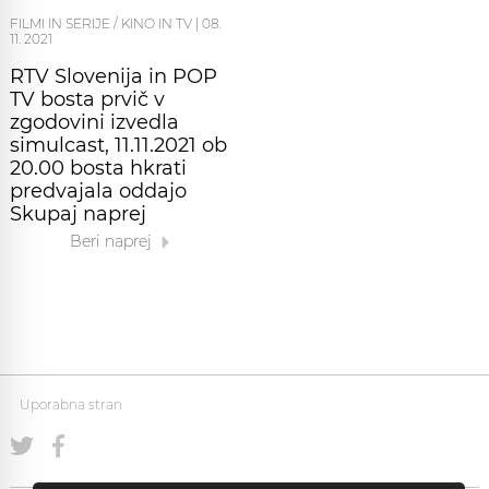
FILMI IN SERIJE / KINO IN TV
|
08.
11. 2021
RTV Slovenija in POP
TV bosta prvič v
zgodovini izvedla
simulcast, 11.11.2021 ob
20.00 bosta hkrati
predvajala oddajo
Skupaj naprej
Beri naprej
Uporabna stran