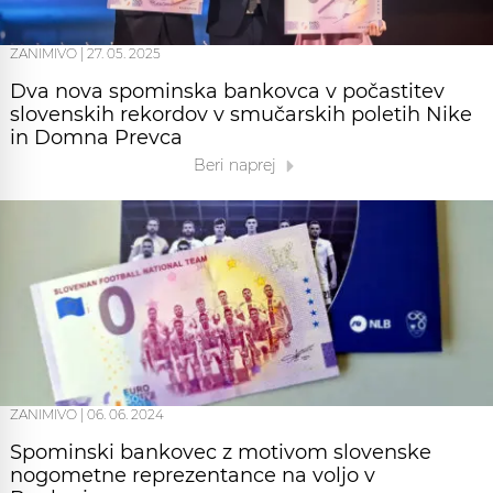
ZANIMIVO
|
27. 05. 2025
Dva nova spominska bankovca v počastitev
slovenskih rekordov v smučarskih poletih Nike
in Domna Prevca
Beri naprej
ZANIMIVO
|
06. 06. 2024
Spominski bankovec z motivom slovenske
nogometne reprezentance na voljo v