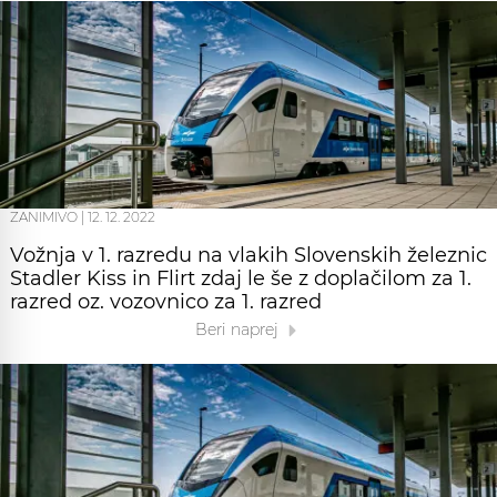
ZANIMIVO
|
12. 12. 2022
Vožnja v 1. razredu na vlakih Slovenskih železnic
Stadler Kiss in Flirt zdaj le še z doplačilom za 1.
razred oz. vozovnico za 1. razred
Beri naprej