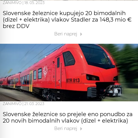
ZANIMIVO
|
18. 05. 2023
Slovenske železnice kupujejo 20 bimodalnih
(dizel + elektrika) vlakov Stadler za 148,3 mio €
brez DDV
Beri naprej
ZANIMIVO
|
21. 03. 2023
Slovenske železnice so prejele eno ponudbo za
20 novih bimodalnih vlakov (dizel + elektrika)
Beri naprej