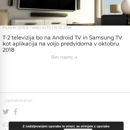
FILMI IN SERIJE / KINO IN TV
|
13. 10. 2018
T-2 televizija bo na Android TV in Samsung TV
kot aplikacija na voljo predvidoma v oktobru
2018
Beri naprej
Uporabna stran
© 2008-2026 Uporabna Stran gostuje na
Zabec.net
Piškotki
Z nadaljevanjem uporabe te strani, se strinjate z uporabo