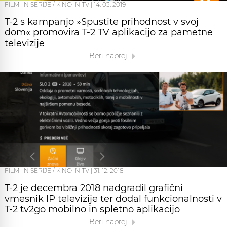
FILMI IN SERIJE / KINO IN TV
|
14. 03. 2019
T-2 s kampanjo »Spustite prihodnost v svoj
dom« promovira T-2 TV aplikacijo za pametne
televizije
Beri naprej
FILMI IN SERIJE / KINO IN TV
|
31. 12. 2018
T-2 je decembra 2018 nadgradil grafični
vmesnik IP televizije ter dodal funkcionalnosti v
T-2 tv2go mobilno in spletno aplikacijo
Beri naprej