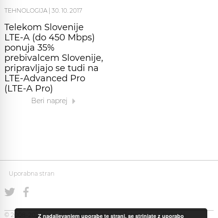
TEHNOLOGIJA
|
30. 10. 2017
Telekom Slovenije
LTE-A (do 450 Mbps)
ponuja 35%
prebivalcem Slovenije,
pripravljajo se tudi na
LTE-Advanced Pro
(LTE-A Pro)
Beri naprej
Uporabna stran
© 2008-2026 Uporabna Stran gostuje na
Zabec.net
Piškotki
Z nadaljevanjem uporabe te strani, se strinjate z uporabo