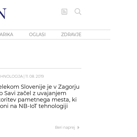
ARIKA
OGLASI
ZDRAVJE
EHNOLOGIJA
|
11. 08. 2019
elekom Slovenije je v Zagorju
b Savi začel z uvajanjem
toritev pametnega mesta, ki
loni na NB-IoT tehnologiji
Beri naprej