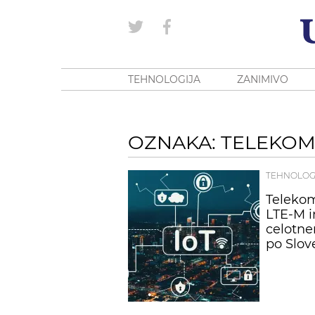
TEHNOLOGIJA
ZANIMIVO
OZNAKA: TELEKOM
TEHNOLOG
Telekom
LTE-M i
celotn
po Slove