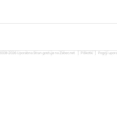
2008-2026 Uporabna Stran gostuje na
Zabec.net
Piškotki
Pogoji upor