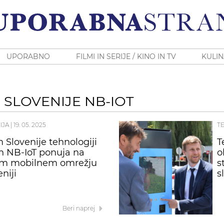
UPORABNO
FILMI IN SERIJE / KINO IN TV
KULIN
 SLOVENIJE NB-IOT
IJA
|
19. 05. 2025
T
 Slovenije tehnologiji
T
n NB-IoT ponuja na
o
em mobilnem omrežju
s
niji
s
Beri naprej