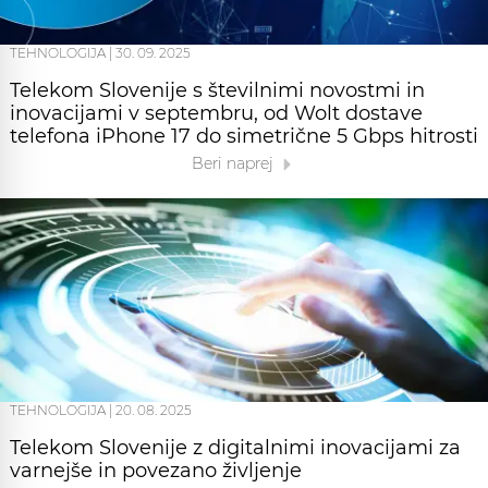
TEHNOLOGIJA
|
30. 09. 2025
Telekom Slovenije s številnimi novostmi in
inovacijami v septembru, od Wolt dostave
telefona iPhone 17 do simetrične 5 Gbps hitrosti
Beri naprej
TEHNOLOGIJA
|
20. 08. 2025
Telekom Slovenije z digitalnimi inovacijami za
varnejše in povezano življenje