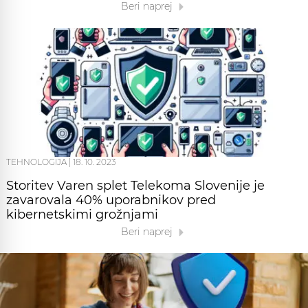
Beri naprej
TEHNOLOGIJA
|
18. 10. 2023
Storitev Varen splet Telekoma Slovenije je
zavarovala 40% uporabnikov pred
kibernetskimi grožnjami
Beri naprej