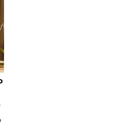
o
n
a