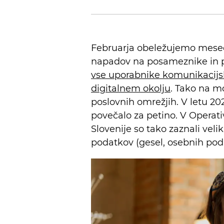
Februarja obeležujemo mesec
napadov na posameznike in p
vse uporabnike komunikacijsk
digitalnem okolju
. Tako na m
poslovnih omrežjih. V letu 202
povečalo za petino. V Operat
Slovenije so tako zaznali velik
podatkov (gesel, osebnih poda