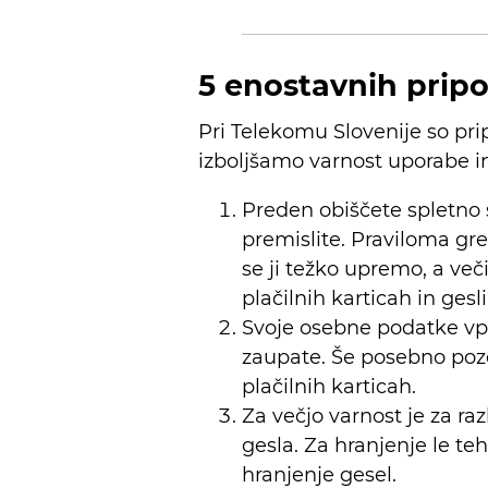
5 enostavnih pripo
Pri Telekomu Slovenije so prip
izboljšamo varnost uporabe i
Preden obiščete spletno 
premislite. Praviloma gr
se ji težko upremo, a ve
plačilnih karticah in gesli
Svoje osebne podatke vpi
zaupate. Še posebno pozo
plačilnih karticah.
Za večjo varnost je za ra
gesla. Za hranjenje le t
hranjenje gesel.