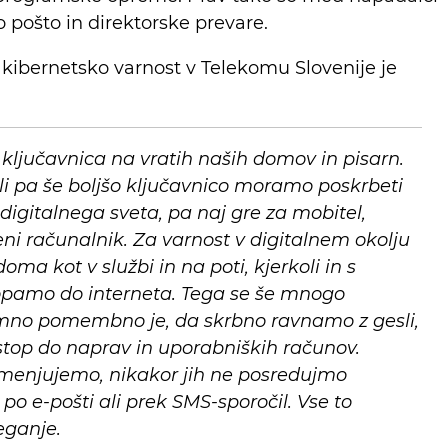
ko pošto in direktorske prevare.
 kibernetsko varnost v Telekomu Slovenije je
 ključavnica na vratih naših domov in pisarn.
i pa še boljšo ključavnico moramo poskrbeti
digitalnega sveta, pa naj gre za mobitel,
eni računalnik. Za varnost v digitalnem okolju
a kot v službi in na poti, kjerkoli in s
opamo do interneta. Tega se še mnogo
mno pomembno je, da skrbno ravnamo z gesli,
stop do naprav in uporabniških računov.
 menjujemo, nikakor jih ne posredujmo
 po e-pošti ali prek SMS-sporočil. Vse to
eganje.