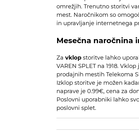
omrežjih. Trenutno storitvi var
mest. Naročnikom so omogoče
in upravljanje internetnega p
Mesečna naročnina in
Za
vklop
storitve lahko upor
VAREN SPLET na 1918. Vklop j
prodajnih mestih Telekoma Slo
Izklop storitve je možen kada
naprave je 0.99€, cena za d
Poslovni uporabniki lahko svoj
poslovni splet.