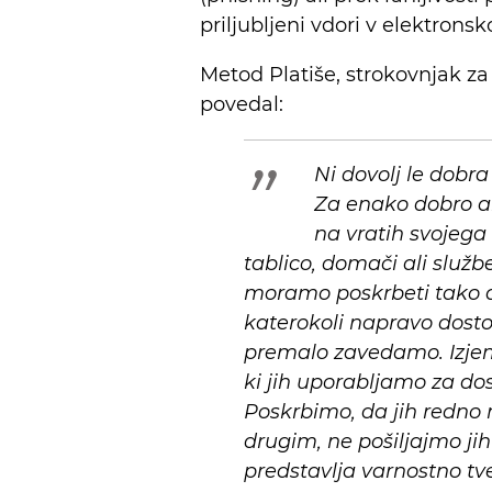
priljubljeni vdori v elektrons
Metod Platiše, strokovnjak za
povedal:
Ni dovolj le dobra
Za enako dobro al
na vratih svojega 
tablico, domači ali služb
moramo poskrbeti tako dom
katerokoli napravo dost
premalo zavedamo. Izje
ki jih uporabljamo za do
Poskrbimo, da jih redno
drugim, ne pošiljajmo jih
predstavlja varnostno tv