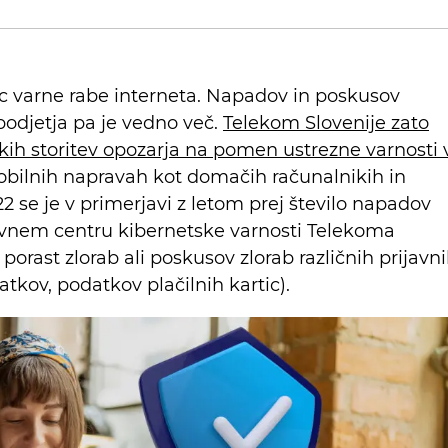
 varne rabe interneta. Napadov in poskusov
odjetja pa je vedno več.
Telekom Slovenije zato
ih storitev opozarja na pomen ustrezne varnosti 
obilnih napravah kot domačih računalnikih in
2 se je v primerjavi z letom prej število napadov
ivnem centru kibernetske varnosti Telekoma
 porast zlorab ali poskusov zlorab različnih prijavn
tkov, podatkov plačilnih kartic).