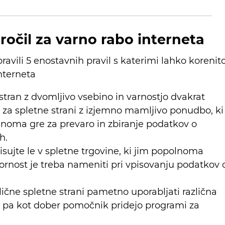
ročil za varno rabo interneta
ravili 5 enostavnih pravil s katerimi lahko korenit
nterneta
stran z dvomljivo vsebino in varnostjo dvakrat
e za spletne strani z izjemno mamljivo ponudbo, ki
činoma gre za prevaro in zbiranje podatkov o
h.
sujte le v spletne trgovine, ki jim popolnoma
rnost je treba nameniti pri vpisovanju podatkov 
zlične spletne strani pametno uporabljati različna
eh pa kot dober pomočnik pridejo programi za