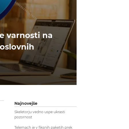
e varnosti na
oslovnih
Najnovejše
Skeletorju vedno uspe ukrasti
pozornost
Telemach je v fiksnih paketih prek