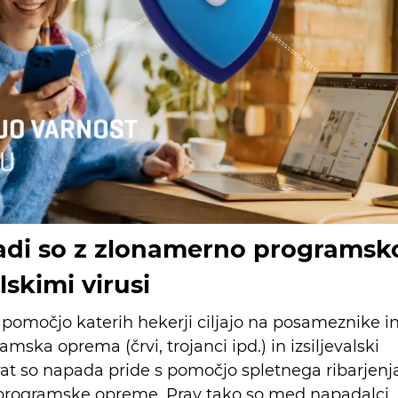
adi so z zlonamerno programsk
lskimi virusi
 pomočjo katerih hekerji ciljajo na posameznike i
ska oprema (črvi, trojanci ipd.) in izsiljevalski
rat so napada pride s pomočjo spletnega ribarjenj
ti programske opreme. Prav tako so med napadalci