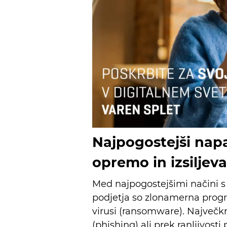
Najpogostejši nap
opremo in izsiljeva
Med najpogostejšimi načini s
podjetja so zlonamerna program
virusi (ransomware). Največk
(phishing) ali prek ranljivos