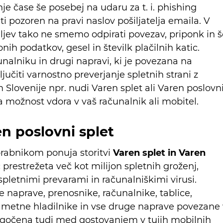
je čase še posebej na udaru za t. i. phishing
iti pozoren na pravi naslov pošiljatelja emaila. V
eljev tako ne smemo odpirati povezav, priponk in š
nih podatkov, gesel in številk plačilnih katic.
nalniku in drugi napravi, ki je povezana na
jučiti varnostno preverjanje spletnih strani z
 Slovenije npr. nudi Varen splet ali Varen poslovn
a možnost vdora v vaš računalnik ali mobitel.
en poslovni splet
rabnikom ponuja storitvi
Varen splet in Varen
prestrežeta več kot milijon spletnih groženj,
pletnimi prevarami in računalniškimi virusi.
ne naprave, prenosnike, računalnike, tablice,
pametne hladilnike in vse druge naprave povezane 
mogočena tudi med gostovanjem v tujih mobilnih