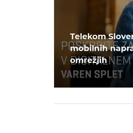
Telekom Sloven
mobilnih napra
omrežjih