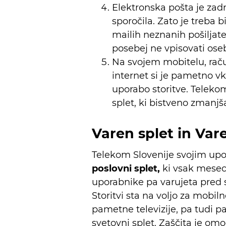
Elektronska pošta je zadn
sporočila. Zato je treba b
mailih neznanih pošiljat
posebej ne vpisovati oseb
Na svojem mobitelu, raču
internet si je pametno vkl
uporabo storitve. Telekom
splet, ki bistveno zmanjš
Varen splet in Var
Telekom Slovenije svojim upo
poslovni splet,
ki vsak mesec 
uporabnike pa varujeta pred s
Storitvi sta na voljo za mobil
pametne televizije, pa tudi 
svetovni splet. Zaščita je o