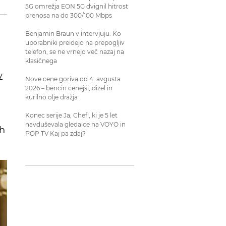
5G omrežja EON 5G dvignil hitrost
prenosa na do 300/100 Mbps
Benjamin Braun v intervjuju: Ko
uporabniki preidejo na prepogljiv
telefon, se ne vrnejo več nazaj na
klasičnega
v
Nove cene goriva od 4. avgusta
2026 – bencin cenejši, dizel in
kurilno olje dražja
Konec serije Ja, Chef!, ki je 5 let
navduševala gledalce na VOYO in
ih
POP TV Kaj pa zdaj?