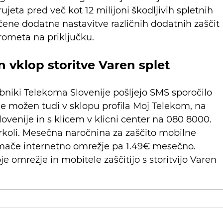
ujeta pred več kot 12 milijoni škodljivih spletnih
ne dodatne nastavitve različnih dodatnih zaščit
rometa na priključku.
 vklop storitve Varen splet
abniki Telekoma Slovenije pošljejo SMS sporočilo
e možen tudi v sklopu profila Moj Telekom, na
venije in s klicem v klicni center na 080 8000.
rkoli. Mesečna naročnina za zaščito mobilne
omače internetno omrežje pa 1.49€ mesečno.
e omrežje in mobitele zaščitijo s storitvijo Varen