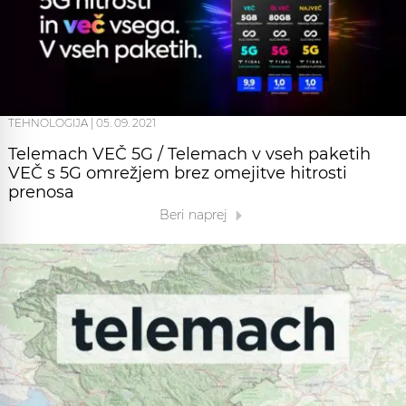
TEHNOLOGIJA
|
05. 09. 2021
Telemach VEČ 5G / Telemach v vseh paketih
VEČ s 5G omrežjem brez omejitve hitrosti
prenosa
Beri naprej