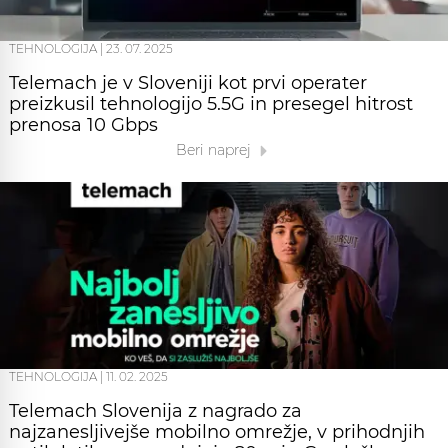
TEHNOLOGIJA
|
23. 07. 2025
Telemach je v Sloveniji kot prvi operater
preizkusil tehnologijo 5.5G in presegel hitrost
prenosa 10 Gbps
Beri naprej
TEHNOLOGIJA
|
11. 02. 2025
Telemach Slovenija z nagrado za
najzanesljivejše mobilno omrežje, v prihodnjih