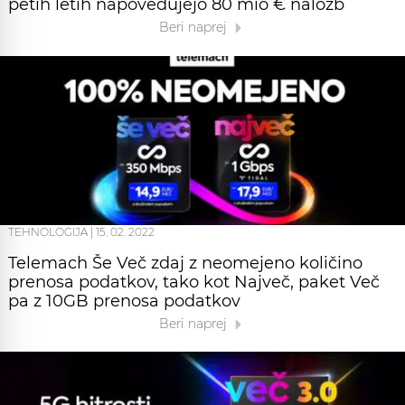
petih letih napovedujejo 80 mio € naložb
Beri naprej
TEHNOLOGIJA
|
15. 02. 2022
Telemach Še Več zdaj z neomejeno količino
prenosa podatkov, tako kot Največ, paket Več
pa z 10GB prenosa podatkov
Beri naprej