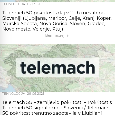
TEHNOLOGIJA
|
03. 09. 2021
Telemach 5G pokritost zdaj v 11-ih mestih po
Sloveniji (Ljubljana, Maribor, Celje, Kranj, Koper,
Murska Sobota, Nova Gorica, Slovenj Gradec,
Novo mesto, Velenje, Ptuj)
Beri naprej
TEHNOLOGIJA
|
26. 06. 2021
Telemach 5G – zemljevid pokritosti – Pokritost s
Telemach 5G signalom po Sloveniji / Telemach
5G pokritost trenutno zagotavlja v Ljubljani