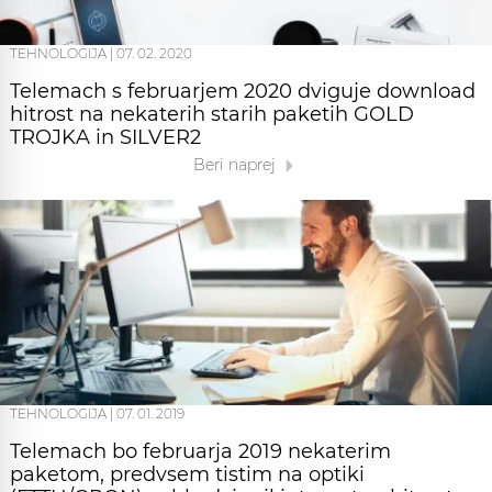
TEHNOLOGIJA
|
07. 02. 2020
Telemach s februarjem 2020 dviguje download
hitrost na nekaterih starih paketih GOLD
TROJKA in SILVER2
Beri naprej
TEHNOLOGIJA
|
07. 01. 2019
Telemach bo februarja 2019 nekaterim
paketom, predvsem tistim na optiki