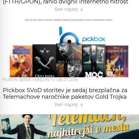
(FTTH/GPON), rahlo dvignil internetno hitrost
Beri naprej
FILMI IN SERIJE / KINO IN TV
|
06. 07. 2016
Pickbox SVoD storitev je sedaj brezplačna za
Telemachove naročnike paketov Gold Trojka
Beri naprej