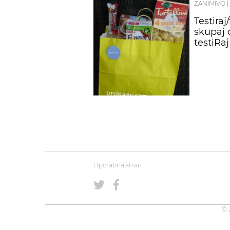
ZANIMIVO
|
Testiraj
skupaj d
testiRaj
Uporabna stran
© 