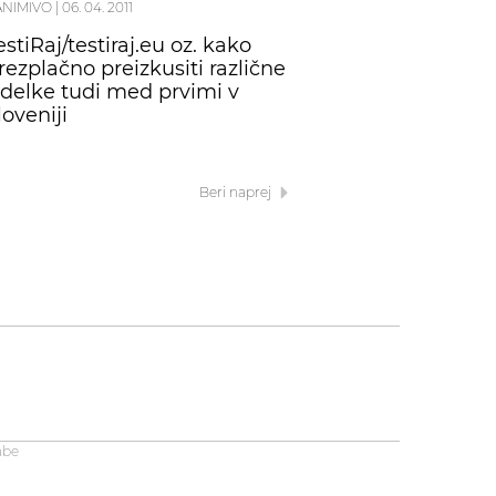
ANIMIVO
|
06. 04. 2011
estiRaj/testiraj.eu oz. kako
rezplačno preizkusiti različne
zdelke tudi med prvimi v
loveniji
Beri naprej
abe