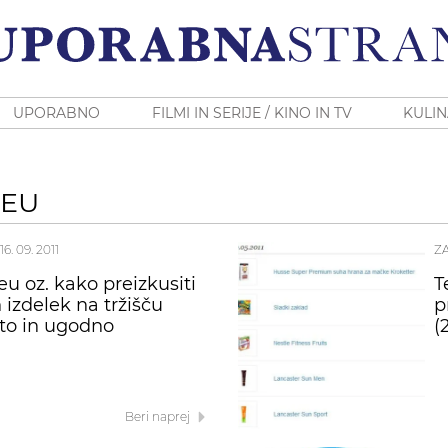
UPORABNO
FILMI IN SERIJE / KINO IN TV
KULIN
.EU
16. 09. 2011
Z
.eu oz. kako preizkusiti
T
 izdelek na tržišču
p
to in ugodno
(2
Beri naprej