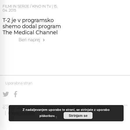
FILMI IN SERIJE / KINO IN TV
|
15.
04. 2015
T-2 je v programsko
shemo dodal program
The Medical Channel
Beri naprej
Uporabna stran
© 2008-2026 Uporabna Stran gostuje na
Zabec.net
Piškotki
Z nadaljevanjem uporabe te strani, se strinjate z uporabo
Pogoji uporabe
Strinjam se
piškotkov.
.