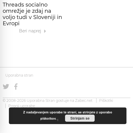
Threads socialno
omrežje je zdaj na
voljo tudi v Sloveniji in
Evropi
Beri naprej
Uporabna stran
© 2008-2026 Uporabna Stran gostuje na
Zabec.net
Piškotki
Pogoji uporabe
Z nadaljevanjem uporabe te strani, se strinjate z uporabo
Strinjam se
piškotkov.
.