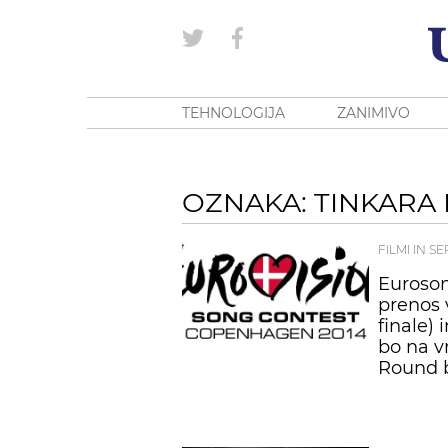
TEHNOLOGIJA
ZANIMIVO
OZNAKA: TINKARA
FILMI IN SE
Euroson
prenos v
finale) 
bo na v
Round b