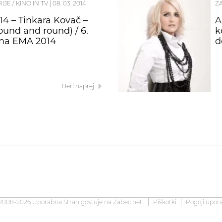
RIJE / KINO IN TV
|
08. 03. 2014
Z
4 – Tinkara Kovač –
A
ound and round) / 6.
k
na EMA 2014
d
Beri naprej
2008-2026 Uporabna Stran gostuje na
Zabec.net
Piškotki
Pogoji upor