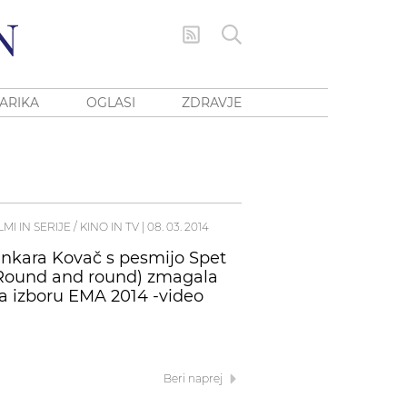
ARIKA
OGLASI
ZDRAVJE
LMI IN SERIJE / KINO IN TV
|
08. 03. 2014
inkara Kovač s pesmijo Spet
Round and round) zmagala
a izboru EMA 2014 -video
Beri naprej