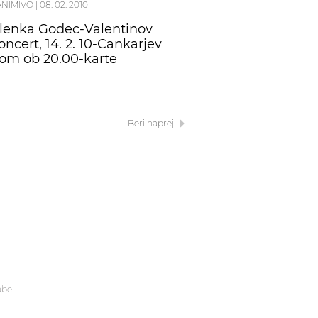
ANIMIVO
|
08. 02. 2010
lenka Godec-Valentinov
oncert, 14. 2. 10-Cankarjev
om ob 20.00-karte
Beri naprej
abe