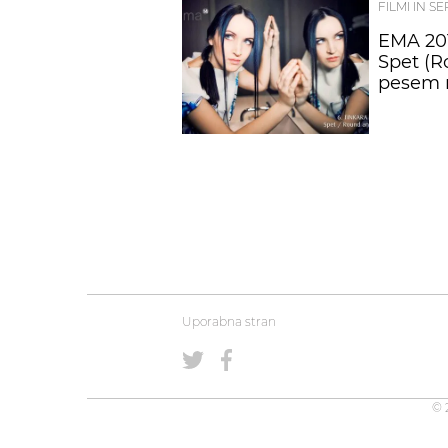
FILMI IN SE
EMA 201
Spet (R
pesem 
Uporabna stran
© 