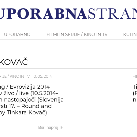
UPORABNO
FILMI IN SERIJE / KINO IN TV
KULIN
 KOVAČ
RIJE / KINO IN TV
|
10. 05. 2014
FI
g / Evrovizija 2014
T
 živo / live (10.5.2014-
(
in nastopajoči (Slovenija
n
rsti 17. – Round and
y Tinkara Kovač)
Beri naprej