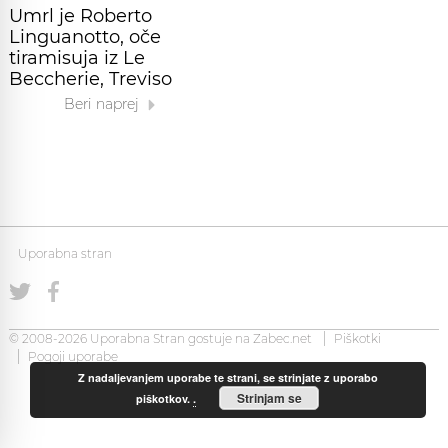
Umrl je Roberto
Linguanotto, oče
tiramisuja iz Le
Beccherie, Treviso
Beri naprej
Uporabna stran
© 2008-2026 Uporabna Stran gostuje na
Zabec.net
Piškotki
Pogoji uporabe
Z nadaljevanjem uporabe te strani, se strinjate z uporabo
Strinjam se
piškotkov.
.