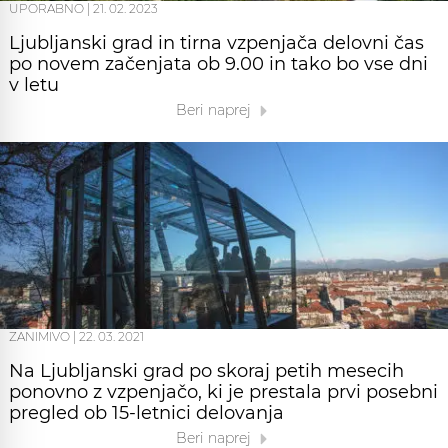
UPORABNO
|
21. 02. 2023
Ljubljanski grad in tirna vzpenjača delovni čas
po novem začenjata ob 9.00 in tako bo vse dni
v letu
Beri naprej
ZANIMIVO
|
22. 03. 2021
Na Ljubljanski grad po skoraj petih mesecih
ponovno z vzpenjačo, ki je prestala prvi posebni
pregled ob 15-letnici delovanja
Beri naprej