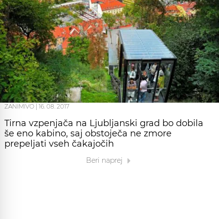
ZANIMIVO
|
16. 08. 2017
Tirna vzpenjača na Ljubljanski grad bo dobila
še eno kabino, saj obstoječa ne zmore
prepeljati vseh čakajočih
Beri naprej