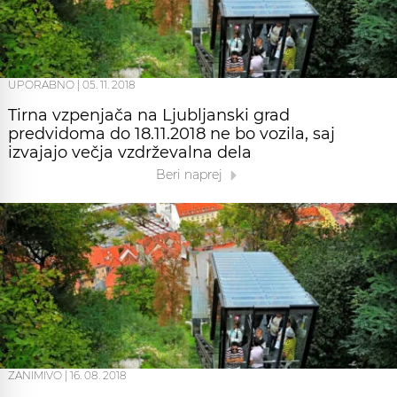
UPORABNO
|
05. 11. 2018
Tirna vzpenjača na Ljubljanski grad
predvidoma do 18.11.2018 ne bo vozila, saj
izvajajo večja vzdrževalna dela
Beri naprej
ZANIMIVO
|
16. 08. 2018