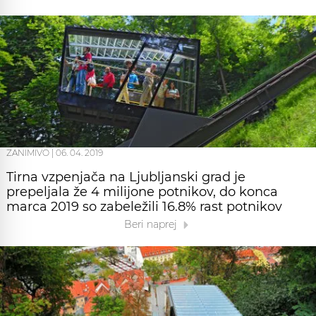
ZANIMIVO
|
06. 04. 2019
Tirna vzpenjača na Ljubljanski grad je
prepeljala že 4 milijone potnikov, do konca
marca 2019 so zabeležili 16.8% rast potnikov
Beri naprej