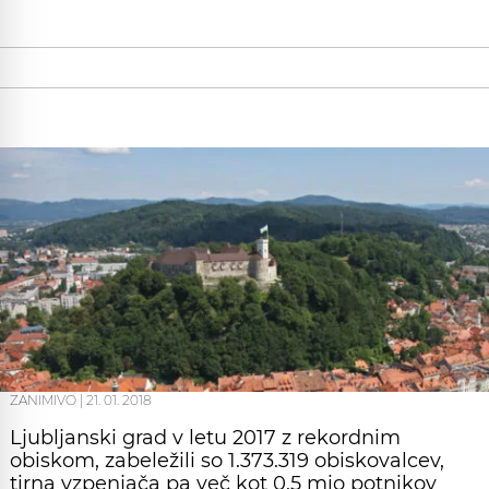
ZANIMIVO
|
21. 01. 2018
Ljubljanski grad v letu 2017 z rekordnim
obiskom, zabeležili so 1.373.319 obiskovalcev,
tirna vzpenjača pa več kot 0.5 mio potnikov