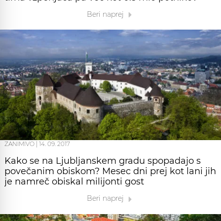
Beri naprej
ZANIMIVO
|
14. 09. 2017
Kako se na Ljubljanskem gradu spopadajo s
povečanim obiskom? Mesec dni prej kot lani jih
je namreč obiskal milijonti gost
Beri naprej