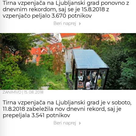
Tirna vzpenjača na Ljubljanski grad ponovno z
dnevnim rekordom, saj se je 15.8.2018 z
vzpenjačo peljalo 3.670 potnikov
Beri naprej
ZANIMIVO
|
15. 08. 2018
Tirna vzpenjača na Ljubljanski grad je v soboto,
11.8.2018 zabeležila nov dnevni rekord, saj je
prepeljala 3.541 potnikov
Beri naprej