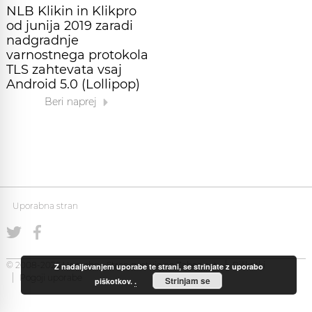
NLB Klikin in Klikpro
od junija 2019 zaradi
nadgradnje
varnostnega protokola
TLS zahtevata vsaj
Android 5.0 (Lollipop)
Beri naprej
Uporabna stran
© 2008-2026 Uporabna Stran gostuje na
Zabec.net
Piškotki
Z nadaljevanjem uporabe te strani, se strinjate z uporabo
Pogoji uporabe
Strinjam se
piškotkov.
.