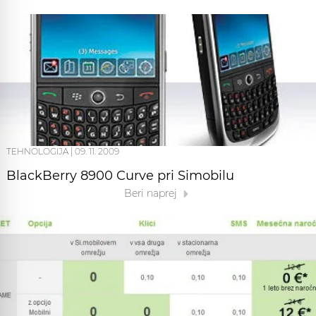
TEHNOLOGIJA
|
09. 11. 2009
BlackBerry 8900 Curve pri Simobilu
Beri naprej