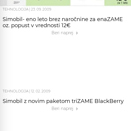
TEHNOLOGIJA
|
23. 09. 2009
Simobil- eno leto brez naročnine za enaZAME
oz. popust v vrednosti 12€
Beri naprej
TEHNOLOGIJA
|
12. 02. 2009
Simobil z novim paketom triZAME BlackBerry
Beri naprej