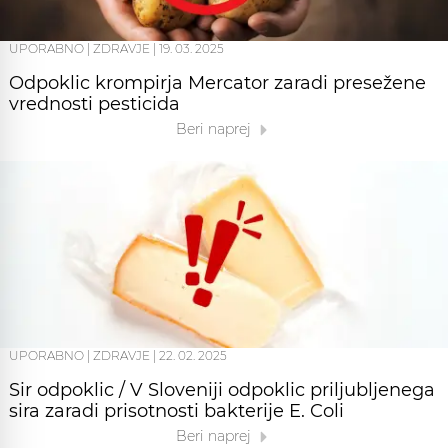
UPORABNO
|
ZDRAVJE
|
19. 03. 2025
Odpoklic krompirja Mercator zaradi presežene
vrednosti pesticida
Beri naprej
UPORABNO
|
ZDRAVJE
|
22. 02. 2025
Sir odpoklic / V Sloveniji odpoklic priljubljenega
sira zaradi prisotnosti bakterije E. Coli
Beri naprej