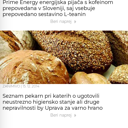
Prime Energy energijska pijača s kofeinom
prepovedana v Sloveniji, saj vsebuje
prepovedano sestavino L-teanin
Beri naprej
ZANIMIVO
|
15. 12. 2014
Seznam pekarn pri katerih o ugotovili
neustrezno higiensko stanje ali druge
nepravilnosti by Uprava za varno hrano
Beri naprej