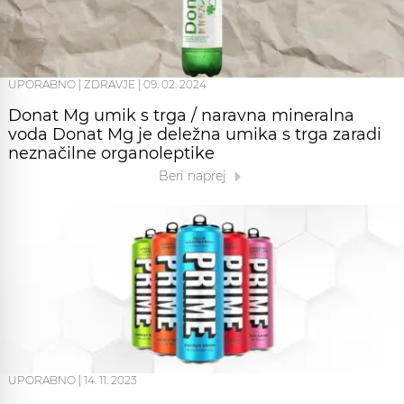
UPORABNO
|
ZDRAVJE
|
09. 02. 2024
Donat Mg umik s trga / naravna mineralna
voda Donat Mg je deležna umika s trga zaradi
neznačilne organoleptike
Beri naprej
UPORABNO
|
14. 11. 2023