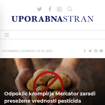
UPORABNO
|
ZDRAVJE
|
19. 03. 2025
Odpoklic krompirja Mercator zaradi
presežene vrednosti pesticida