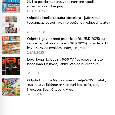
živil za posebne zdravstvene namene zaradi
mikrobioloških tveganj
07. 02. 2026
Odpoklic izdelka Labubu obesek za ključe zaradi
tveganja za potrošnike in presežene vrednosti ftalatov
02. 02. 2026
Odprte trgovine med prazniki božič (25.12.2025), dan
samostojnosti in enotnosti (26.12.2025), novo leto (1.1.
in 2.1.2026) delovni čas Hofer, Lidl, Mercator, Spar,
Citypark, Aleja prazniki
24. 12. 2025
Lovci kviza Na lovu na POP TV / Lovci so znani, to
bodo Ivan Trajkovič, Janko Stankić in Viktor Zelj
14. 11. 2025
Odprte trgovine Marijino vnebovzetje 2025 v petek,
15.8.2025 veliki šmaren / delovni čas Hofer, Lidl,
Mercator, Spar, Citypark, Aleja
14. 08. 2025