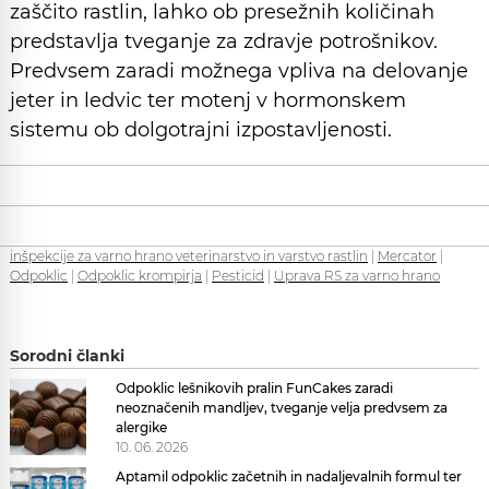
zaščito rastlin, lahko ob presežnih količinah
predstavlja tveganje za zdravje potrošnikov.
Predvsem zaradi možnega vpliva na delovanje
jeter in ledvic ter motenj v hormonskem
sistemu ob dolgotrajni izpostavljenosti.
inšpekcije za varno hrano veterinarstvo in varstvo rastlin
|
Mercator
|
Odpoklic
|
Odpoklic krompirja
|
Pesticid
|
Uprava RS za varno hrano
Sorodni članki
Odpoklic lešnikovih pralin FunCakes zaradi
neoznačenih mandljev, tveganje velja predvsem za
alergike
10. 06. 2026
Aptamil odpoklic začetnih in nadaljevalnih formul ter