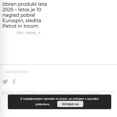
Izbran produkt leta
2025 – letos je 10
nagrad pobral
Eurospin, sledita
Petrol in Incom
Beri naprej
Uporabna stran
© 2008-2026 Uporabna Stran gostuje na
Zabec.net
Piškotki
Z nadaljevanjem uporabe te strani, se strinjate z uporabo
Pogoji uporabe
Strinjam se
piškotkov.
.