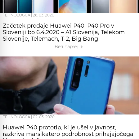
TEHNOLOGIJA
|
26. 03. 2020
Začetek prodaje Huawei P40, P40 Pro v
Sloveniji bo 6.4.2020 – A1 Slovenija, Telekom
Slovenije, Telemach, T-2, Big Bang
Beri naprej
TEHNOLOGIJA
|
02. 03. 2020
Huawei P40 prototip, ki je ušel v javnost,
razkriva marsikatero podrobnost prihajajočega