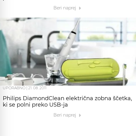
Beri naprej
UPORABNO
|
21. 08. 2011
Philips DiamondClean električna zobna ščetka,
ki se polni preko USB-ja
Beri naprej