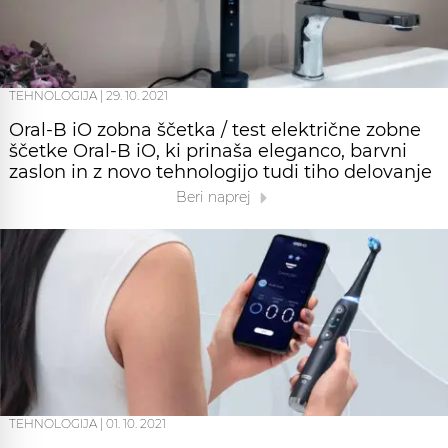
TEHNOLOGIJA
|
29. 10. 2021
Oral-B iO zobna ščetka / test električne zobne
ščetke Oral-B iO, ki prinaša eleganco, barvni
zaslon in z novo tehnologijo tudi tiho delovanje
Beri naprej
TEHNOLOGIJA
|
01. 10. 2021