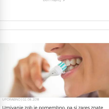
UPORABNO
|
02. 08. 2018
Umivanje zob je pomembno, pa si zares znate