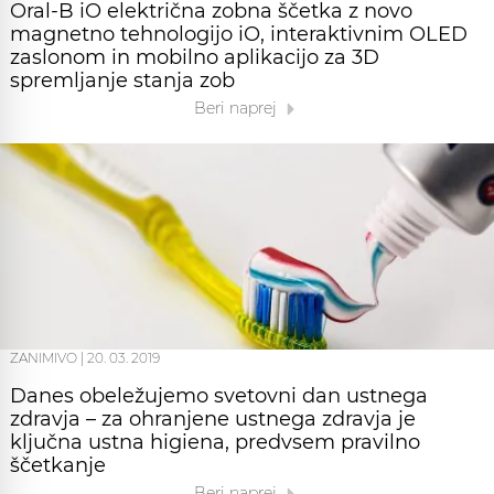
Oral-B iO električna zobna ščetka z novo
magnetno tehnologijo iO, interaktivnim OLED
zaslonom in mobilno aplikacijo za 3D
spremljanje stanja zob
Beri naprej
ZANIMIVO
|
20. 03. 2019
Danes obeležujemo svetovni dan ustnega
zdravja – za ohranjene ustnega zdravja je
ključna ustna higiena, predvsem pravilno
ščetkanje
Beri naprej