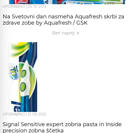
UPORABNO
|
05. 10. 2012
Na Svetovni dan nasmeha Aquafresh skrbi za
zdrave zobe by Aquafresh / GSK
Beri naprej
UPORABNO
|
21. 09. 2012
Signal Sensitive expert zobna pasta in Inside
precision zobna ščetka