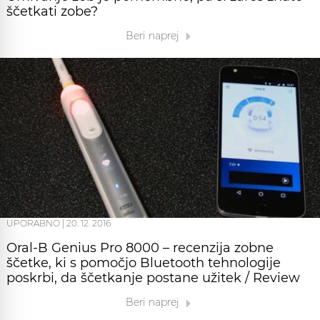
ščetkati zobe?
Beri naprej
UPORABNO
|
20. 12. 2016
Oral-B Genius Pro 8000 – recenzija zobne
ščetke, ki s pomočjo Bluetooth tehnologije
poskrbi, da ščetkanje postane užitek / Review
Beri naprej