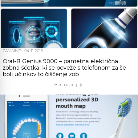
ZANIMIVO
|
04. 11. 2016
Oral-B Genius 9000 – pametna električna
zobna ščetka, ki se poveže s telefonom za še
bolj učinkovito čiščenje zob
Beri naprej