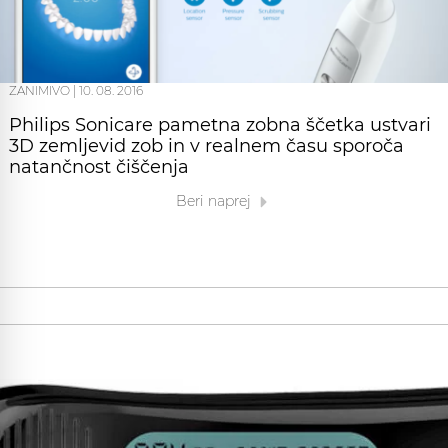
ZANIMIVO
|
10. 08. 2016
Philips Sonicare pametna zobna ščetka ustvari
3D zemljevid zob in v realnem času sporoča
natančnost čiščenja
Beri naprej