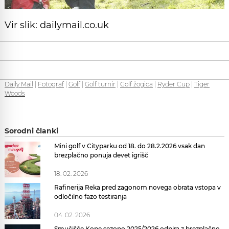
Vir slik: dailymail.co.uk
Daily Mail
|
Fotograf
|
Golf
|
Golf turnir
|
Golf žogica
|
Ryder Cup
|
Tiger
Woods
Sorodni članki
Mini golf v Cityparku od 18. do 28.2.2026 vsak dan
brezplačno ponuja devet igrišč
18. 02. 2026
Rafinerija Reka pred zagonom novega obrata vstopa v
odločilno fazo testiranja
04. 02. 2026
Smučišče Kope sezono 2025/2026 odpira z brezplačno