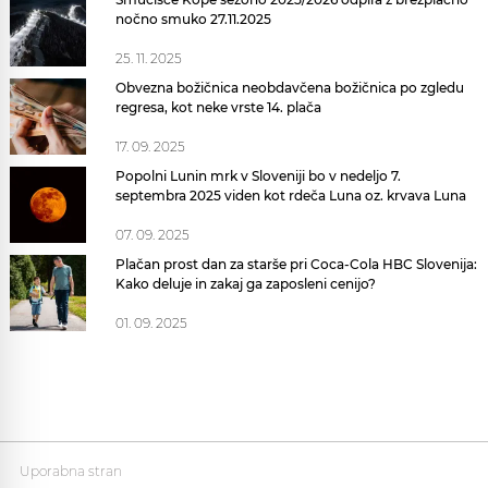
nočno smuko 27.11.2025
25. 11. 2025
Obvezna božičnica neobdavčena božičnica po zgledu
regresa, kot neke vrste 14. plača
17. 09. 2025
Popolni Lunin mrk v Sloveniji bo v nedeljo 7.
septembra 2025 viden kot rdeča Luna oz. krvava Luna
07. 09. 2025
Plačan prost dan za starše pri Coca-Cola HBC Slovenija:
Kako deluje in zakaj ga zaposleni cenijo?
01. 09. 2025
Uporabna stran