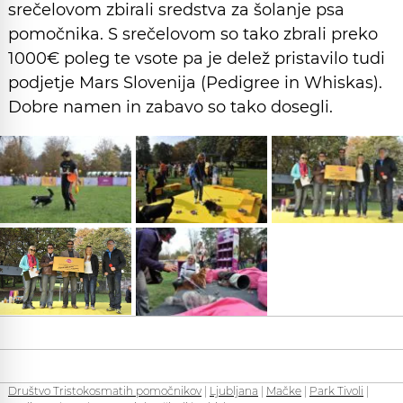
srečelovom zbirali sredstva za šolanje psa
pomočnika. S srečelovom so tako zbrali preko
1000€ poleg te vsote pa je delež pristavilo tudi
podjetje Mars Slovenija (Pedigree in Whiskas).
Dobre namen in zabavo so tako dosegli.
Društvo Tristokosmatih pomočnikov
|
Ljubljana
|
Mačke
|
Park Tivoli
|