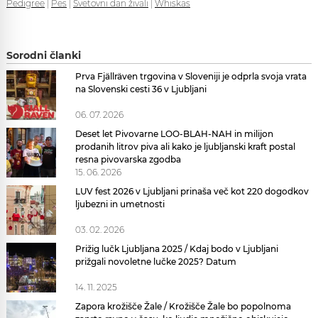
Pedigree
|
Pes
|
Svetovni dan živali
|
Whiskas
Sorodni članki
Prva Fjällräven trgovina v Sloveniji je odprla svoja vrata
na Slovenski cesti 36 v Ljubljani
06. 07. 2026
Deset let Pivovarne LOO-BLAH-NAH in milijon
prodanih litrov piva ali kako je ljubljanski kraft postal
resna pivovarska zgodba
15. 06. 2026
LUV fest 2026 v Ljubljani prinaša več kot 220 dogodkov
ljubezni in umetnosti
03. 02. 2026
Prižig lučk Ljubljana 2025 / Kdaj bodo v Ljubljani
prižgali novoletne lučke 2025? Datum
14. 11. 2025
Zapora krožišče Žale / Krožišče Žale bo popolnoma