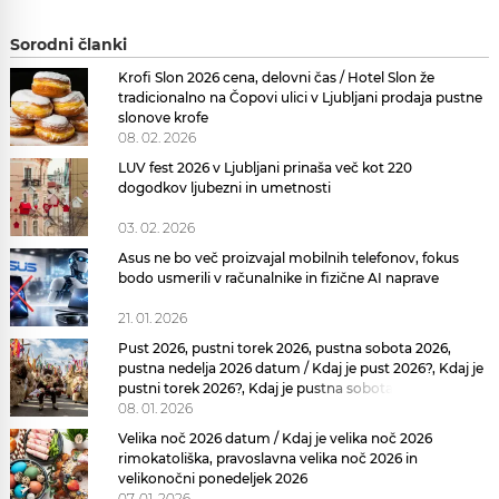
Sorodni članki
Krofi Slon 2026 cena, delovni čas / Hotel Slon že
tradicionalno na Čopovi ulici v Ljubljani prodaja pustne
slonove krofe
08. 02. 2026
LUV fest 2026 v Ljubljani prinaša več kot 220
dogodkov ljubezni in umetnosti
03. 02. 2026
Asus ne bo več proizvajal mobilnih telefonov, fokus
bodo usmerili v računalnike in fizične AI naprave
21. 01. 2026
Pust 2026, pustni torek 2026, pustna sobota 2026,
pustna nedelja 2026 datum / Kdaj je pust 2026?, Kdaj je
pustni torek 2026?, Kdaj je pustna sobota 2026?
08. 01. 2026
Velika noč 2026 datum / Kdaj je velika noč 2026
rimokatoliška, pravoslavna velika noč 2026 in
velikonočni ponedeljek 2026
07. 01. 2026