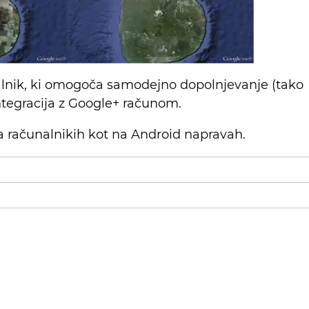
kalnik, ki omogoča samodejno dopolnjevanje (tako
ntegracija z Google+ računom.
na računalnikih kot na Android napravah.