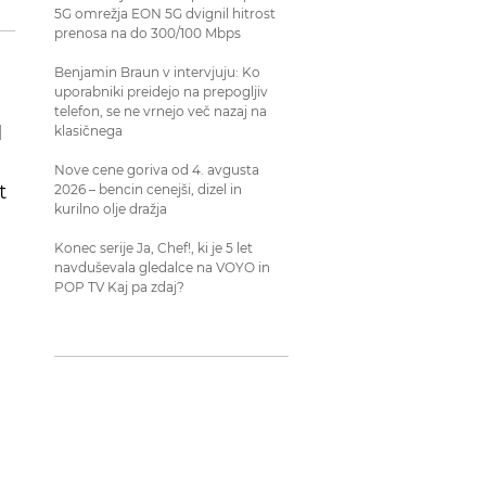
5G omrežja EON 5G dvignil hitrost
prenosa na do 300/100 Mbps
Benjamin Braun v intervjuju: Ko
uporabniki preidejo na prepogljiv
telefon, se ne vrnejo več nazaj na
d
klasičnega
Nove cene goriva od 4. avgusta
t
2026 – bencin cenejši, dizel in
kurilno olje dražja
Konec serije Ja, Chef!, ki je 5 let
navduševala gledalce na VOYO in
POP TV Kaj pa zdaj?