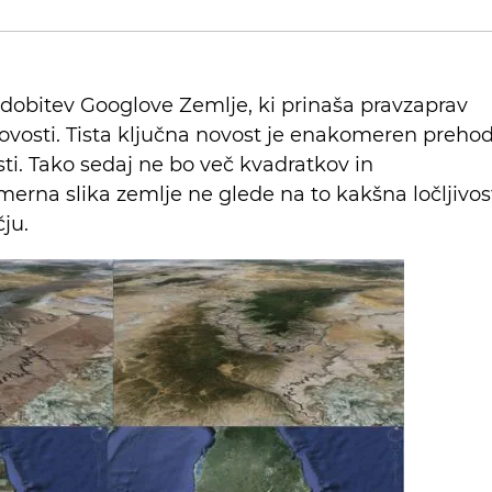
odobitev Googlove Zemlje, ki prinaša pravzaprav
novosti. Tista ključna novost je enakomeren preho
ti. Tako sedaj ne bo več kvadratkov in
rna slika zemlje ne glede na to kakšna ločljivos
ju.