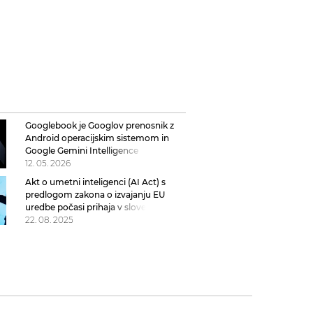
Googlebook je Googlov prenosnik z
Android operacijskim sistemom in
Google Gemini Intelligence
12. 05. 2026
Akt o umetni inteligenci (AI Act) s
predlogom zakona o izvajanju EU
uredbe počasi prihaja v slovensko
zakonodajo
22. 08. 2025