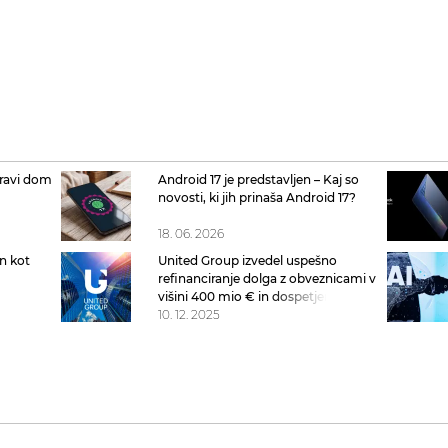
ravi dom
Android 17 je predstavljen – Kaj so
novosti, ki jih prinaša Android 17?
18. 06. 2026
n kot
United Group izvedel uspešno
refinanciranje dolga z obveznicami v
višini 400 mio € in dospetjem leta
2032
10. 12. 2025