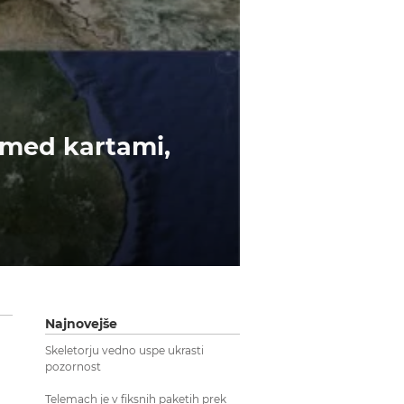
 med kartami,
Najnovejše
Skeletorju vedno uspe ukrasti
pozornost
Telemach je v fiksnih paketih prek