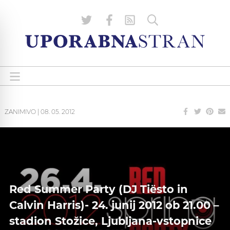
ZANIMIVO
|
08. 05. 2012
Red Summer Party (DJ Tiësto in
Calvin Harris)- 24. junij 2012 ob 21.00 –
stadion Stožice, Ljubljana-vstopnice