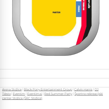
Arena Stožice
|
Black Pony Entertainment Group
|
Calvin Harris
|
DJ
Tiësto
|
Eventim
|
Eventim.si
|
Red Summer Party
|
Športno rekreacijski
center Stožice (ŠRC Stožice)