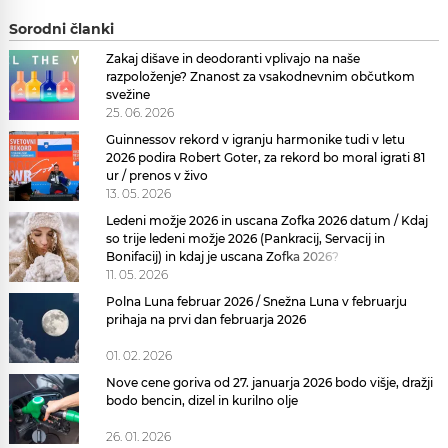
Sorodni članki
Zakaj dišave in deodoranti vplivajo na naše
razpoloženje? Znanost za vsakodnevnim občutkom
svežine
25. 06. 2026
Guinnessov rekord v igranju harmonike tudi v letu
2026 podira Robert Goter, za rekord bo moral igrati 81
ur / prenos v živo
13. 05. 2026
Ledeni možje 2026 in uscana Zofka 2026 datum / Kdaj
so trije ledeni možje 2026 (Pankracij, Servacij in
Bonifacij) in kdaj je uscana Zofka 2026?
11. 05. 2026
Polna Luna februar 2026 / Snežna Luna v februarju
prihaja na prvi dan februarja 2026
01. 02. 2026
Nove cene goriva od 27. januarja 2026 bodo višje, dražji
bodo bencin, dizel in kurilno olje
26. 01. 2026