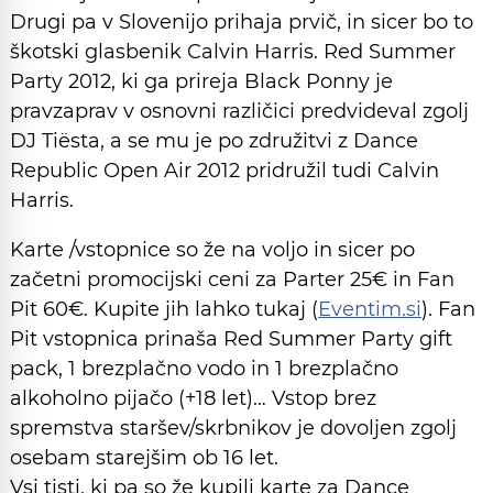
Drugi pa v Slovenijo prihaja prvič, in sicer bo to
škotski glasbenik Calvin Harris. Red Summer
Party 2012, ki ga prireja Black Ponny je
pravzaprav v osnovni različici predvideval zgolj
DJ Tiësta, a se mu je po združitvi z Dance
Republic Open Air 2012 pridružil tudi Calvin
Harris.
Karte /vstopnice so že na voljo in sicer po
začetni promocijski ceni za Parter 25€ in Fan
Pit 60€. Kupite jih lahko tukaj (
Eventim.si
). Fan
Pit vstopnica prinaša Red Summer Party gift
pack, 1 brezplačno vodo in 1 brezplačno
alkoholno pijačo (+18 let)… Vstop brez
spremstva staršev/skrbnikov je dovoljen zgolj
osebam starejšim ob 16 let.
Vsi tisti, ki pa so že kupili karte za Dance