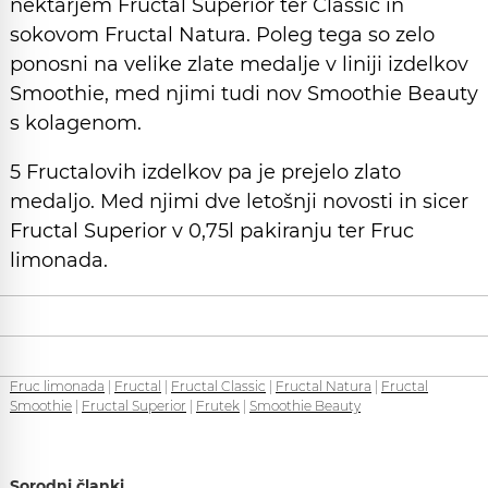
nektarjem Fructal Superior ter Classic in
sokovom Fructal Natura. Poleg tega so zelo
ponosni na velike zlate medalje v liniji izdelkov
Smoothie, med njimi tudi nov Smoothie Beauty
s kolagenom.
5 Fructalovih izdelkov pa je prejelo zlato
medaljo. Med njimi dve letošnji novosti in sicer
Fructal Superior v 0,75l pakiranju ter Fruc
limonada.
Fruc limonada
|
Fructal
|
Fructal Classic
|
Fructal Natura
|
Fructal
Smoothie
|
Fructal Superior
|
Frutek
|
Smoothie Beauty
Sorodni članki