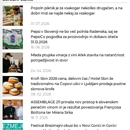
Popoln piknik je za vsakogar nekoliko drugačen, a na
dobri mizi se najde nekaj za vsakogar
31. 07. 2026
Pepsi v Sloveniji ne bo več polnila Radenska, saj se
PepsiCo pogodba za proizvodnjo in dobavo izteče
31.12.2026
16. 06. 2026
Mlada ptujska vinarja z vini ANA stavita na natančnost
potrpežljivost in izvor
24. 04. 2026
Krofi Slon 2026 cena, delovni čas / Hotel Slon že
tradicionalno na Čopovi ulici v Ljubljani prodaja pustne
slonove krofe
08. 02. 2026
ASSEMBLAGE 211 prinaša nov pristop k slovenskim
penečim vinom in je rezultat povezovanja Françoisa
Bottona ter Mirana Sirka
18. 11. 2025
Festival Brezmejni okusi bo v Novi Gorici in Gorici