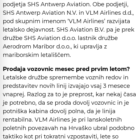
podjetja SHS Antwerp Aviation. Obe podjetji,
SHS Antwerp Aviation N.V. in VLM Airlines d.d.,
pod skupnim imenom ‘VLM Airlines’ razvijata
letalsko dejavnost. SHS Aviation B.V. pa je prek
družbe SHS Aviation d.o.o. lastnik družbe
Aerodrom Maribor d.o.o., ki upravlja z
mariborskim letališčem.
Prodaja vozovnic mesec pred prvim letom?
Letalske družbe spremembe voznih redov in
predstavitev novih linij izvajajo vsaj 3 mesece
vnaprej. Razlog za to je preprost, kar nekaj časa
je potrebno, da se proda dovolj vozovnic in je
potniška kabina dovolj polna, da je linija
rentabilna. VLM Airlines je pri lanskoletnih
poletnih povezavah na Hrvaško ubral podobno
taktiko kot pri tokratni vzpostaviti, lete so