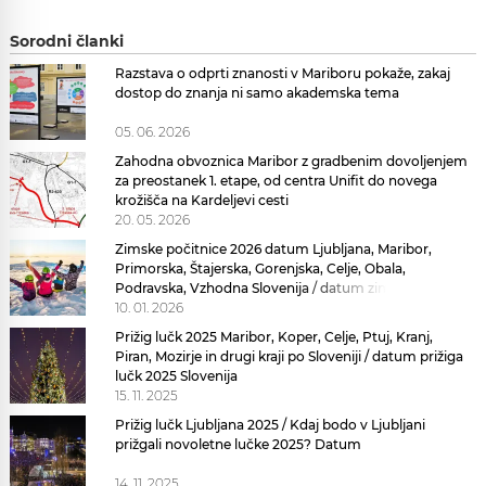
Sorodni članki
Razstava o odprti znanosti v Mariboru pokaže, zakaj
dostop do znanja ni samo akademska tema
05. 06. 2026
Zahodna obvoznica Maribor z gradbenim dovoljenjem
za preostanek 1. etape, od centra Unifit do novega
krožišča na Kardeljevi cesti
20. 05. 2026
Zimske počitnice 2026 datum Ljubljana, Maribor,
Primorska, Štajerska, Gorenjska, Celje, Obala,
Podravska, Vzhodna Slovenija / datum zimske
počitnice 2026
10. 01. 2026
Prižig lučk 2025 Maribor, Koper, Celje, Ptuj, Kranj,
Piran, Mozirje in drugi kraji po Sloveniji / datum prižiga
lučk 2025 Slovenija
15. 11. 2025
Prižig lučk Ljubljana 2025 / Kdaj bodo v Ljubljani
prižgali novoletne lučke 2025? Datum
14. 11. 2025