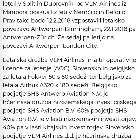
leteli v Split in Dubrovnik, bo VLM Airlines iz
Maribora poskusil z leti v Nemčijo in Belgijo.
Prav tako bodo 12.2.2018 vzpostavili letalsko
povezavo Antwerpen-Birmingham, 22.1.2018 pa
Antwerpen-Zürich. Že sedaj pa letijo na
povezavi Antwerpen-London City.
Letalska družba VLM Airlines ima tri operativne
licence za letenje (AOC). Slovensko in belgijsko
za letala Fokker 50 s 50 sedeži ter belgijsko za
letala Airbus A320 s 180 sedeži. Belgijsko
podjetje SHS Antwerp Aviation N.V. je
hčerinska družba nizozemskega investicijskega
podjetja SHS Aviation B.V. 60% podjetja SHS
Aviation B.V. je v lasti nizozemskih investitorjev,
40% pa v lasti kitajskih investitorjev. Slovensko
podjetje VLM Airlines d.d. je hčerinska družba