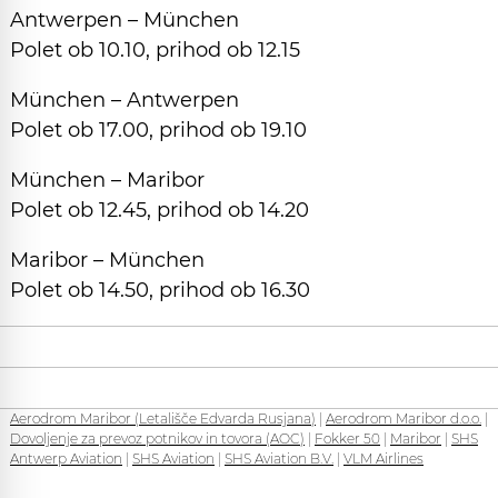
Antwerpen – München
Polet ob 10.10, prihod ob 12.15
München – Antwerpen
Polet ob 17.00, prihod ob 19.10
München – Maribor
Polet ob 12.45, prihod ob 14.20
Maribor – München
Polet ob 14.50, prihod ob 16.30
Aerodrom Maribor (Letališče Edvarda Rusjana)
|
Aerodrom Maribor d.o.o.
|
Dovoljenje za prevoz potnikov in tovora (AOC)
|
Fokker 50
|
Maribor
|
SHS
Antwerp Aviation
|
SHS Aviation
|
SHS Aviation B.V.
|
VLM Airlines