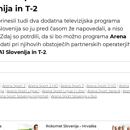
ija in T-2
rinesli tudi dva dodatna televizijska programa
Slovenija so ju pred časom že napovedali, a niso
j. Zdaj so potrdili, da si bo možno programa
Arena
dati pri njihovih obstoječih partnerskih operaterjih
1 Slovenija in T-2
.
|
Arena Sport 2
|
Arena Sport 2 HD
|
Arena Sport 3
|
Arena Sport 3 HD
|
Arena
iga
|
Arena Sport Ligue 1
|
Arena Sport Ligue 1 v živo
|
Arena Sport Serie A
|
Are
ena Sport Slovenija nogomet
|
Arena Sport Slovenija v živo
a
Rokomet Slovenija – Hrvaška