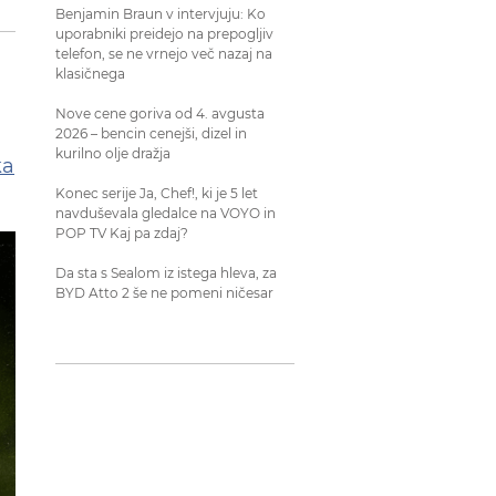
Benjamin Braun v intervjuju: Ko
uporabniki preidejo na prepogljiv
telefon, se ne vrnejo več nazaj na
klasičnega
Nove cene goriva od 4. avgusta
2026 – bencin cenejši, dizel in
kurilno olje dražja
ka
Konec serije Ja, Chef!, ki je 5 let
navduševala gledalce na VOYO in
POP TV Kaj pa zdaj?
Da sta s Sealom iz istega hleva, za
BYD Atto 2 še ne pomeni ničesar