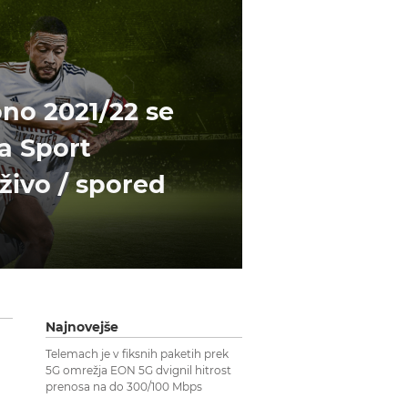
ono 2021/22 se
a Sport
 živo / spored
Najnovejše
Telemach je v fiksnih paketih prek
5G omrežja EON 5G dvignil hitrost
prenosa na do 300/100 Mbps