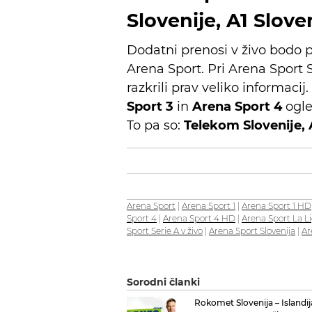
Slovenije, A1 Sloven
Dodatni prenosi v živo bodo p
Arena Sport. Pri Arena Sport 
razkrili prav veliko informaci
Sport 3
in
Arena Sport 4
ogle
To pa so:
Telekom Slovenije, A
Arena Sport
|
Arena Sport 1
|
Arena Sport 1 HD
Sport 4
|
Arena Sport 4 HD
|
Arena Sport La L
Sport Serie A v živo
|
Arena Sport Slovenija
|
Ar
Sorodni članki
Rokomet Slovenija – Islandij