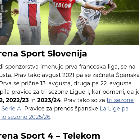
Arena Sport Slovenija
adi sponzorstva imenuje prva francoska liga, se na
gusta. Prav tako avgust 2021 pa se začneta Špansk
 Prva se prične 13. avgusta, druga pa 22. avgusta.
ila pravice za tri sezone Ligue 1, kar pomeni, da j
2, 2022/23
in
2023/24
. Prav tako so za
tri sezone
o Serie A
. Pravice za prenos španske
La Lige pa
učno sezone 2025/26
.
rena Sport 4 – Telekom