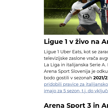
Ligue 1 v živo na 
Ligue 1 Uber Eats, kot se zar
televizijske zaslone vrača av
La Liga in italijanska Serie A.
Arena Sport Slovenija je odkup
bodo gostili v sezonah
2021/2
pridobili pravice za italijansk
imajo za 5 sezon, t.j. do vklj
Arena Sport 3 in A