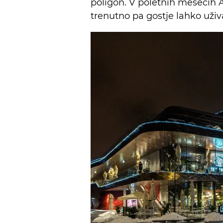
poligon. V poletnih mesecih A
trenutno pa gostje lahko uživ