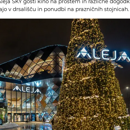
leja SKY gosti kino na prostem in različne dogodk
ajo v drsališču in ponudbi na prazničnih stojnicah.