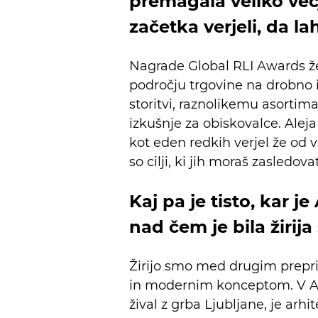
premagala veliko več
začetka verjeli, da l
Nagrade Global RLI Awards že 
področju trgovine na drobno i
storitvi, raznolikemu asortim
izkušnje za obiskovalce. Alej
kot eden redkih verjel že od v
so cilji, ki jih moraš zasledovat
Kaj pa je tisto, kar j
nad čem je bila žiri
Žirijo smo med drugim preprič
in modernim konceptom. V Al
žival z grba Ljubljane, je arh