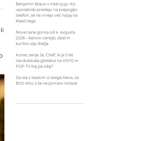
Benjamin Braun v intervjuju: Ko
uporabniki preidejo na prepogljiv
telefon, se ne vrnejo več nazaj na
klasičnega
li
Nove cene goriva od 4. avgusta
2026 – bencin cenejši, dizel in
kurilno olje dražja
o
Konec serije Ja, Chef!, ki je 5 let
navduševala gledalce na VOYO in
POP TV Kaj pa zdaj?
Da sta s Sealom iz istega hleva, za
BYD Atto 2 še ne pomeni ničesar