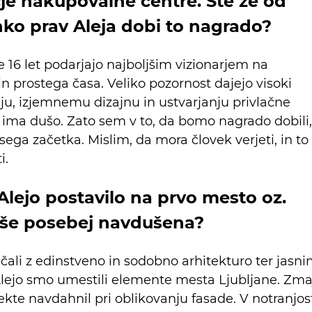
je nakupovalne centre. Ste že od
ahko prav Aleja dobi to nagrado?
16 let podarjajo najboljšim vizionarjem na
n prostega časa. Veliko pozornost dajejo visoki
aju, izjemnemu dizajnu in ustvarjanju privlačne
a ima dušo. Zato sem v to, da bomo nagrado dobili,
sega začetka. Mislim, da mora človek verjeti, in to
i.
e Alejo postavilo na prvo mesto oz.
ja še posebej navdušena?
ali z edinstveno in sodobno arhitekturo ter jasn
ejo smo umestili elemente mesta Ljubljane. Zma
itekte navdahnil pri oblikovanju fasade. V notranjos