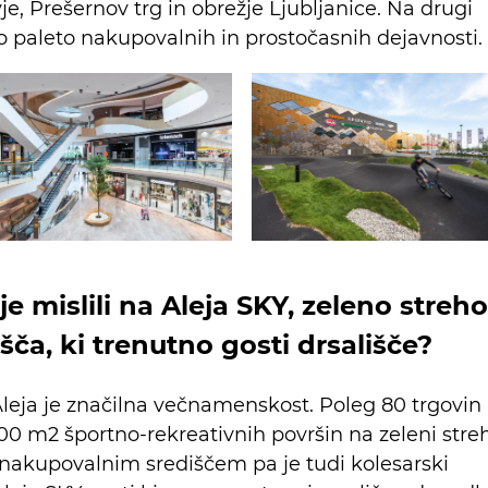
e, Prešernov trg in obrežje Ljubljanice. Na drugi
o paleto nakupovalnih in prostočasnih dejavnosti.
je mislili na Aleja SKY, zeleno streho
ča, ki trenutno gosti drsališče?
Aleja je značilna večnamenskost. Poleg 80 trgovin
200 m2 športno-rekreativnih površin na zeleni streh
nakupovalnim središčem pa je tudi kolesarski