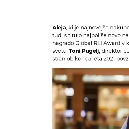
Aleja
, ki je najnovejše nakupo
tudi s titulo najboljše novo n
nagrado Global RLI Award v k
svetu.
Toni Pugelj
, direktor c
stran ob koncu leta 2021 povze