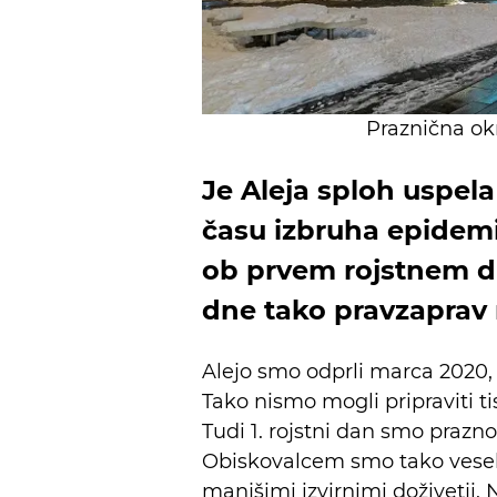
Praznična ok
Je Aleja sploh uspela 
času izbruha epidemij
ob prvem rojstnem dn
dne tako pravzaprav ni
Alejo smo odprli marca 2020,
Tako nismo mogli pripraviti tis
Tudi 1. rojstni dan smo prazno
Obiskovalcem smo tako veselje
manjšimi izvirnimi doživetji. N