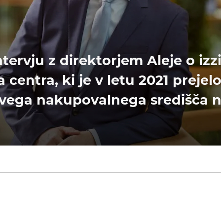
ntervju z direktorjem Aleje o izz
entra, ki je v letu 2021 prejelo
ovega nakupovalnega središča n