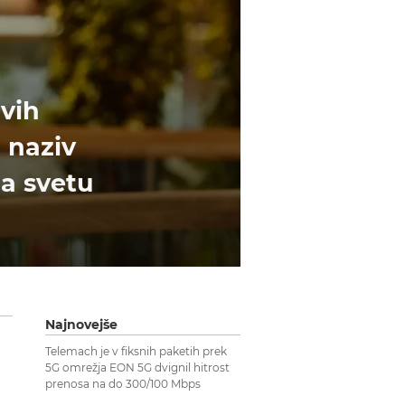
ivih
 naziv
a svetu
Najnovejše
Telemach je v fiksnih paketih prek
5G omrežja EON 5G dvignil hitrost
prenosa na do 300/100 Mbps