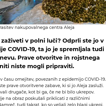
rasitev nakupovalnega centra Aleja
zaživeti v polni luči? Odprli ste jo v
e COVID-19, ta jo je spremljala tudi
evu. Prave otvoritve in rojstnega
ti niste mogli pripraviti.
 v času omejitev, povezanih z epidemijo COVID-19.
te prave otvoritvene zabave, ki si jo Aleja zasluži.
vali drugače, kot bi ga, če ne bi bilo ukrepov.
 na obraz poskušali priklicati z različnimi
amreč, tudi takrat, ko so veljali zelo blagi ukrepi,