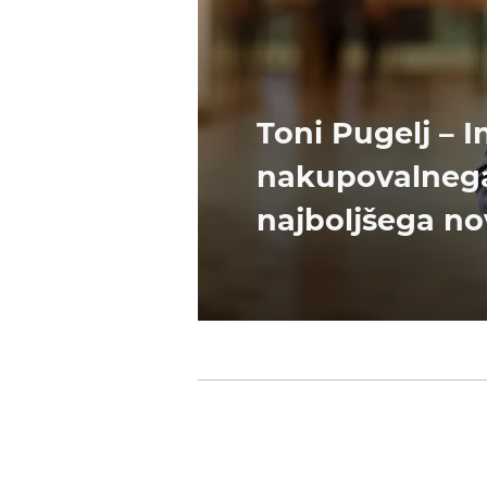
Toni Pugelj – I
nakupovalnega c
najboljšega n