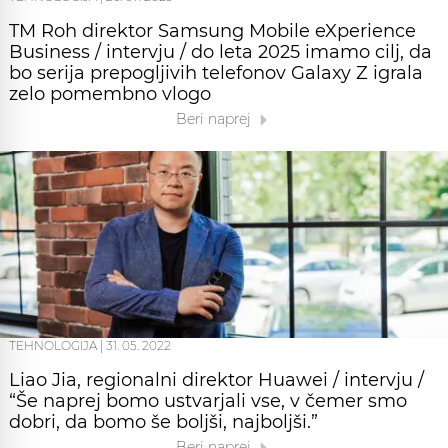
TM Roh direktor Samsung Mobile eXperience
Business / intervju / do leta 2025 imamo cilj, da
bo serija prepogljivih telefonov Galaxy Z igrala
zelo pomembno vlogo
Beri naprej
TEHNOLOGIJA
|
31. 05. 2022
Liao Jia, regionalni direktor Huawei / intervju /
“Še naprej bomo ustvarjali vse, v čemer smo
dobri, da bomo še boljši, najboljši.”
Beri naprej