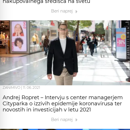
nakupovalnega središča na svetu
Beri naprej
ZANIMIVO
|
11. 06. 2021
Andrej Ropret – Intervju s center managerjem
Cityparka o izzivih epidemije koronavirusa ter
novostih in investicijah v letu 2021
Beri naprej