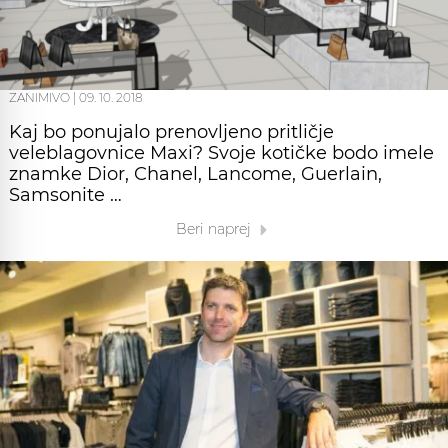
ZANIMIVO
|
09. 10. 2018
Kaj bo ponujalo prenovljeno pritličje
veleblagovnice Maxi? Svoje kotičke bodo imele
znamke Dior, Chanel, Lancome, Guerlain,
Samsonite …
Beri naprej