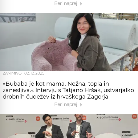
Beri naprej
ZANIMIVO
|
02. 12. 2025
»Bubaba je kot mama. Nežna, topla in
zanesljiva.« Intervju s Tatjano Hršak, ustvarjalko
drobnih čudežev iz hrvaškega Zagorja
Beri naprej