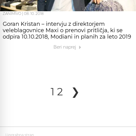
ZANIMIVO
|
08. 10. 2018
Goran Kristan – intervju z direktorjem
veleblagovnice Maxi o prenovi pritličja, ki se
odpira 10.10.2018, Modiani in planih za leto 2019
Beri naprej
1
2
❯
Uporabna stran