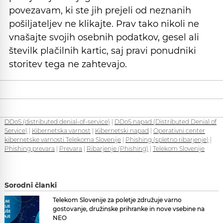
povezavam, ki ste jih prejeli od neznanih
pošiljateljev ne klikajte. Prav tako nikoli ne
vnašajte svojih osebnih podatkov, gesel ali
številk plačilnih kartic, saj pravi ponudniki
storitev tega ne zahtevajo.
DDoS (distributed denial-of-service)
|
DDoS napad (Distributed Denial of
Service)
|
Kibernetska varnost
|
Kibernetski napad
|
Operativni center
kibernetske varnosti Telekoma Slovenije
|
Phishing (spletno ribarjenje)
|
Phishing prevara
|
Prevara
|
Ribarjenje (Phishing)
|
Telekom Slovenije
Sorodni članki
Telekom Slovenije za poletje združuje varno
gostovanje, družinske prihranke in nove vsebine na
NEO