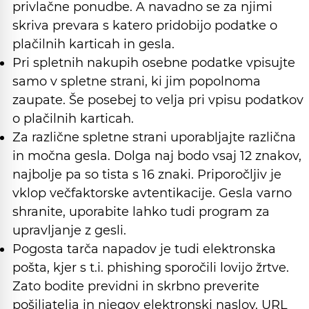
privlačne ponudbe. A navadno se za njimi
skriva prevara s katero pridobijo podatke o
plačilnih karticah in gesla.
Pri spletnih nakupih osebne podatke vpisujte
samo v spletne strani, ki jim popolnoma
zaupate. Še posebej to velja pri vpisu podatkov
o plačilnih karticah.
Za različne spletne strani uporabljajte različna
in močna gesla. Dolga naj bodo vsaj 12 znakov,
najbolje pa so tista s 16 znaki. Priporočljiv je
vklop večfaktorske avtentikacije. Gesla varno
shranite, uporabite lahko tudi program za
upravljanje z gesli.
Pogosta tarča napadov je tudi elektronska
pošta, kjer s t.i. phishing sporočili lovijo žrtve.
Zato bodite previdni in skrbno preverite
pošiljatelja in njegov elektronski naslov. URL