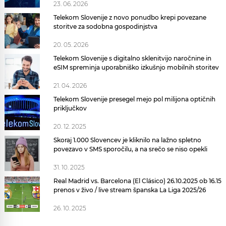
23. 06. 2026
Telekom Slovenije z novo ponudbo krepi povezane
storitve za sodobna gospodinjstva
20. 05. 2026
Telekom Slovenije s digitalno sklenitvijo naročnine in
eSIM spreminja uporabniško izkušnjo mobilnih storitev
21. 04. 2026
Telekom Slovenije presegel mejo pol milijona optičnih
priključkov
20. 12. 2025
Skoraj 1.000 Slovencev je kliknilo na lažno spletno
povezavo v SMS sporočilu, a na srečo se niso opekli
31. 10. 2025
Real Madrid vs. Barcelona (El Clásico) 26.10.2025 ob 16.15
prenos v živo / live stream španska La Liga 2025/26
26. 10. 2025