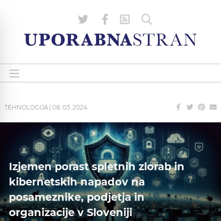
TEHNOLOGIJA
|
08. 03. 2024
Izjemen porast spletnih zlorab in
kibernetskih napadov na
posameznike, podjetja in
organizacije v Sloveniji