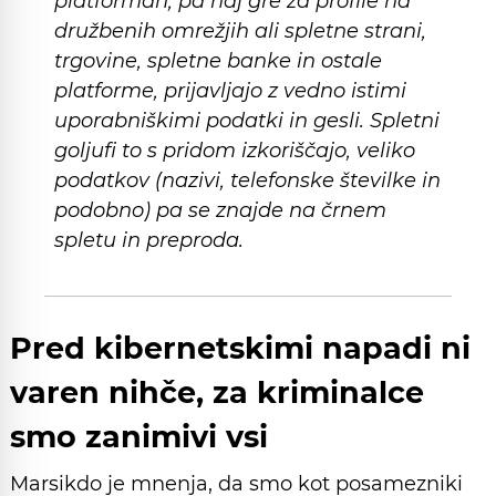
platformah, pa naj gre za profile na
družbenih omrežjih ali spletne strani,
trgovine, spletne banke in ostale
platforme, prijavljajo z vedno istimi
uporabniškimi podatki in gesli. Spletni
goljufi to s pridom izkoriščajo, veliko
podatkov (nazivi, telefonske številke in
podobno) pa se znajde na črnem
spletu in preproda.
Pred kibernetskimi napadi ni
varen nihče, za kriminalce
smo zanimivi vsi
Marsikdo je mnenja, da smo kot posamezniki