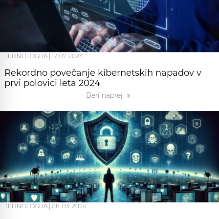
TEHNOLOGIJA
|
17. 07. 2024
Rekordno povečanje kibernetskih napadov v
prvi polovici leta 2024
Beri naprej
TEHNOLOGIJA
|
08. 03. 2024