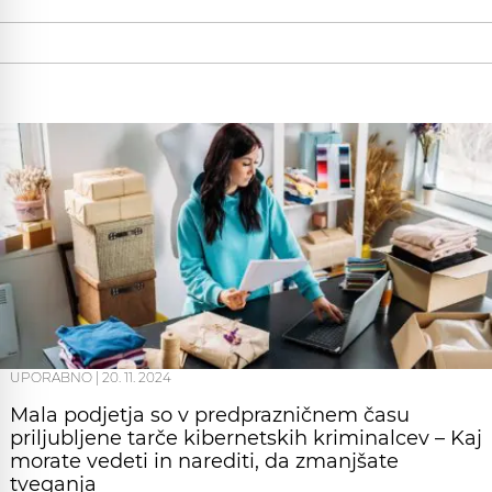
UPORABNO
|
20. 11. 2024
Mala podjetja so v predprazničnem času
priljubljene tarče kibernetskih kriminalcev – Kaj
morate vedeti in narediti, da zmanjšate
tveganja