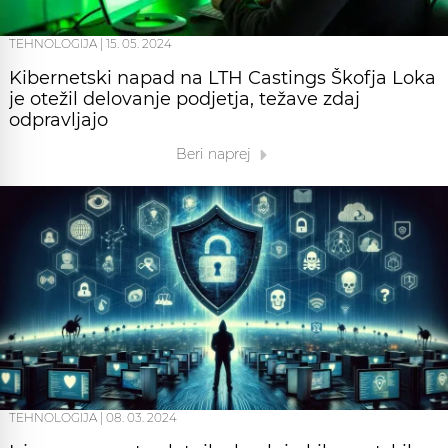
TEHNOLOGIJA
|
15. 05. 2024
Kibernetski napad na LTH Castings Škofja Loka
je otežil delovanje podjetja, težave zdaj
odpravljajo
Beri naprej
TEHNOLOGIJA
|
08. 03. 2024