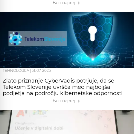
Beri naprej
TEHNOLOGIJA
|
31. 07. 2025
Zlato priznanje CyberVadis potrjuje, da se
Telekom Slovenije uvršča med najboljša
podjetja na področju kibernetske odpornosti
Beri naprej