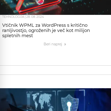
TEHNOLOGIJA
|
28. 08. 2024
Vtičnik WPML za WordPress s kritično
ranljivostjo, ogroženih je več kot milijon
spletnih mest
Beri naprej