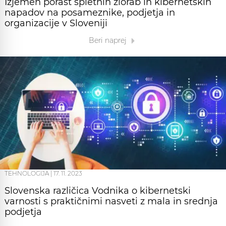
Izjemen porast spletnih zlorab in kibernetskih
napadov na posameznike, podjetja in
organizacije v Sloveniji
Beri naprej
TEHNOLOGIJA
|
17. 11. 2023
Slovenska različica Vodnika o kibernetski
varnosti s praktičnimi nasveti z mala in srednja
podjetja