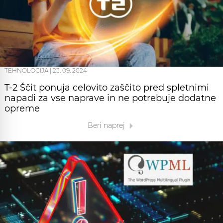
TEHNOLOGIJA
|
23. 09. 2024
T-2 Ščit ponuja celovito zaščito pred spletnimi
napadi za vse naprave in ne potrebuje dodatne
opreme
Beri naprej