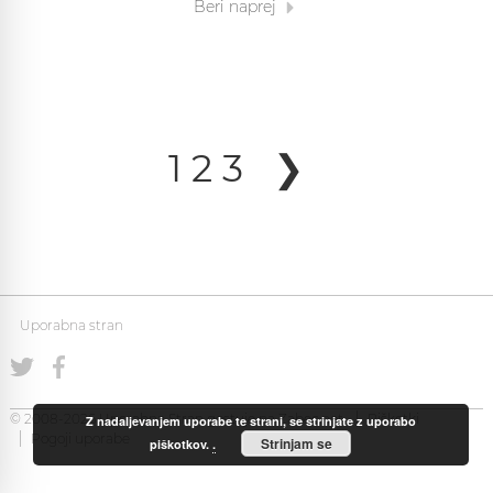
Beri naprej
1
2
3
❯
Uporabna stran
© 2008-2026 Uporabna Stran gostuje na
Zabec.net
Piškotki
Z nadaljevanjem uporabe te strani, se strinjate z uporabo
Pogoji uporabe
Strinjam se
piškotkov.
.