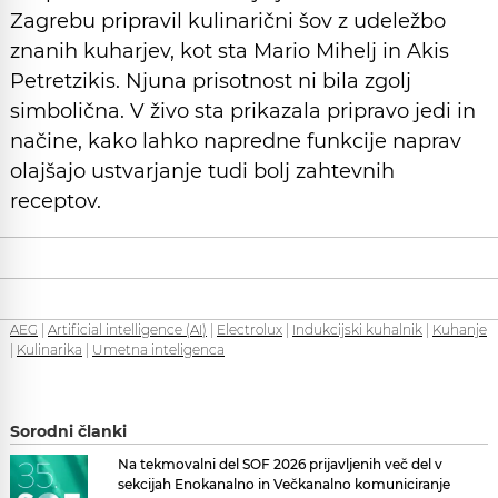
Zagrebu pripravil kulinarični šov z udeležbo
znanih kuharjev, kot sta Mario Mihelj in Akis
Petretzikis. Njuna prisotnost ni bila zgolj
simbolična. V živo sta prikazala pripravo jedi in
načine, kako lahko napredne funkcije naprav
olajšajo ustvarjanje tudi bolj zahtevnih
receptov.
AEG
|
Artificial intelligence (AI)
|
Electrolux
|
Indukcijski kuhalnik
|
Kuhanje
|
Kulinarika
|
Umetna inteligenca
Sorodni članki
Na tekmovalni del SOF 2026 prijavljenih več del v
sekcijah Enokanalno in Večkanalno komuniciranje