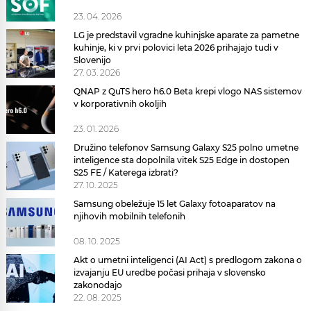
23. 04. 2026
LG je predstavil vgradne kuhinjske aparate za pametne
kuhinje, ki v prvi polovici leta 2026 prihajajo tudi v
Slovenijo
27. 03. 2026
QNAP z QuTS hero h6.0 Beta krepi vlogo NAS sistemov
v korporativnih okoljih
23. 01. 2026
Družino telefonov Samsung Galaxy S25 polno umetne
inteligence sta dopolnila vitek S25 Edge in dostopen
S25 FE / Katerega izbrati?
27. 10. 2025
Samsung obeležuje 15 let Galaxy fotoaparatov na
njihovih mobilnih telefonih
08. 10. 2025
Akt o umetni inteligenci (AI Act) s predlogom zakona o
izvajanju EU uredbe počasi prihaja v slovensko
zakonodajo
22. 08. 2025