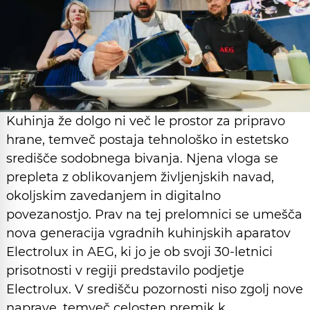
Kuhinja že dolgo ni več le prostor za pripravo
hrane, temveč postaja tehnološko in estetsko
središče sodobnega bivanja. Njena vloga se
prepleta z oblikovanjem življenjskih navad,
okoljskim zavedanjem in digitalno
povezanostjo. Prav na tej prelomnici se umešča
nova generacija vgradnih kuhinjskih aparatov
Electrolux in AEG, ki jo je ob svoji 30-letnici
prisotnosti v regiji predstavilo podjetje
Electrolux. V središču pozornosti niso zgolj nove
naprave, temveč celosten premik k