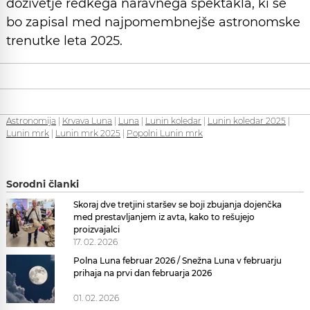
doživetje redkega naravnega spektakla, ki se
bo zapisal med najpomembnejše astronomske
trenutke leta 2025.
Astronomija
|
Krvava Luna
|
Luna
|
Lunin koledar
|
Lunin koledar 2025
|
Lunin mrk
|
Lunin mrk 2025
|
Popolni Lunin mrk
Sorodni članki
Skoraj dve tretjini staršev se boji zbujanja dojenčka
med prestavljanjem iz avta, kako to rešujejo
proizvajalci
17. 02. 2026
Polna Luna februar 2026 / Snežna Luna v februarju
prihaja na prvi dan februarja 2026
01. 02. 2026