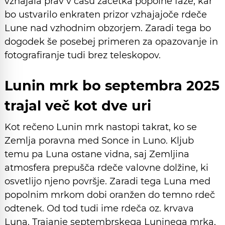
vzhajala prav v času začetka popolne faze, kar
bo ustvarilo enkraten prizor vzhajajoče rdeče
Lune nad vzhodnim obzorjem. Zaradi tega bo
dogodek še posebej primeren za opazovanje in
fotografiranje tudi brez teleskopov.
Lunin mrk bo septembra 2025
trajal več kot dve uri
Kot rečeno Lunin mrk nastopi takrat, ko se
Zemlja poravna med Sonce in Luno. Kljub
temu pa Luna ostane vidna, saj Zemljina
atmosfera prepušča rdeče valovne dolžine, ki
osvetlijo njeno površje. Zaradi tega Luna med
popolnim mrkom dobi oranžen do temno rdeč
odtenek. Od tod tudi ime rdeča oz. krvava
Luna. Trajanje septembrskega Luninega mrka,