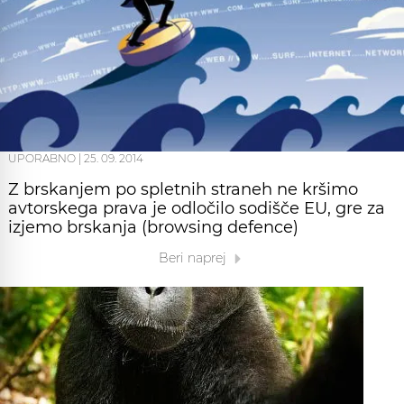
UPORABNO
|
25. 09. 2014
Z brskanjem po spletnih straneh ne kršimo
avtorskega prava je odločilo sodišče EU, gre za
izjemo brskanja (browsing defence)
Beri naprej