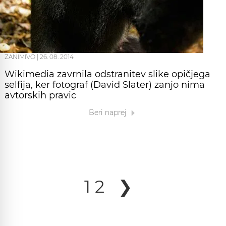
ZANIMIVO
|
26. 08. 2014
Wikimedia zavrnila odstranitev slike opičjega
selfija, ker fotograf (David Slater) zanjo nima
avtorskih pravic
Beri naprej
1
2
❯