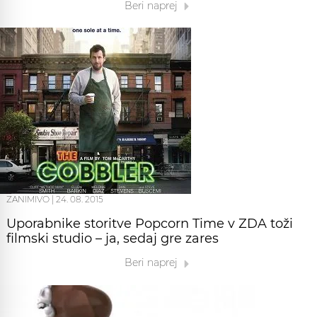
Beri naprej
ZANIMIVO
|
24. 08. 2015
Uporabnike storitve Popcorn Time v ZDA toži
filmski studio – ja, sedaj gre zares
Beri naprej