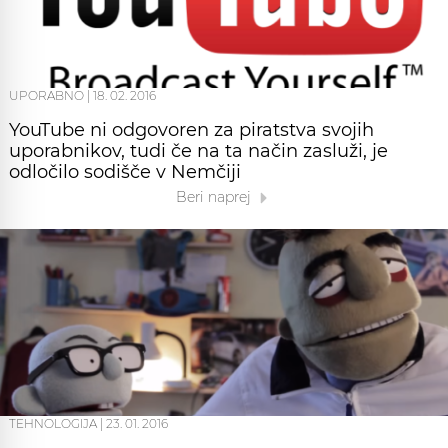
UPORABNO
|
18. 02. 2016
YouTube ni odgovoren za piratstva svojih
uporabnikov, tudi če na ta način zasluži, je
odločilo sodišče v Nemčiji
Beri naprej
TEHNOLOGIJA
|
23. 01. 2016