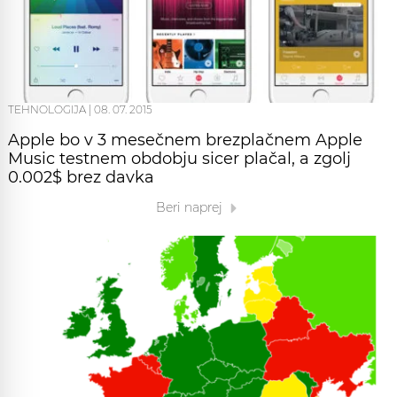
TEHNOLOGIJA
|
08. 07. 2015
Apple bo v 3 mesečnem brezplačnem Apple
Music testnem obdobju sicer plačal, a zgolj
0.002$ brez davka
Beri naprej