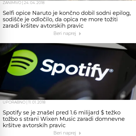
ZANIMIVO
|
24. 04. 2018
Selfi opice Naruto je končno dobil sodni epilog,
sodišče je odločilo, da opica ne more tožiti
zaradi kršitev avtorskih pravic
Beri naprej
UPORABNO
|
11. 01. 2018
Spotify se je znašel pred 1.6 milijard $ težko
tožbo s strani Wixen Music zaradi domnevne
kršitve avtorskih pravic
Beri naprej