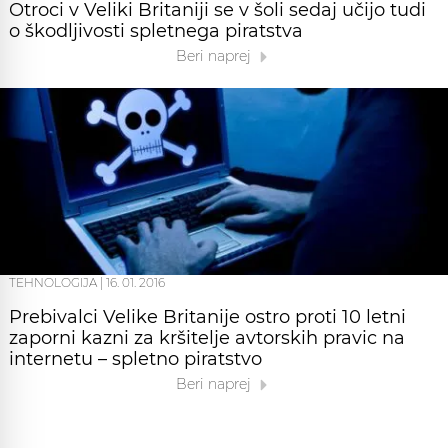
Otroci v Veliki Britaniji se v šoli sedaj učijo tudi
o škodljivosti spletnega piratstva
Beri naprej
TEHNOLOGIJA
|
16. 01. 2016
Prebivalci Velike Britanije ostro proti 10 letni
zaporni kazni za kršitelje avtorskih pravic na
internetu – spletno piratstvo
Beri naprej