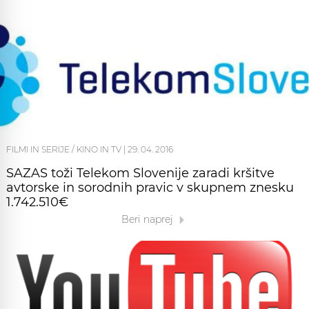
FILMI IN SERIJE / KINO IN TV
|
29. 04. 2016
SAZAS toži Telekom Slovenije zaradi kršitve
avtorske in sorodnih pravic v skupnem znesku
1.742.510€
Beri naprej