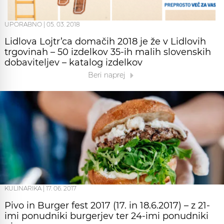
UPORABNO
|
05. 03. 2018
Lidlova Lojtr’ca domačih 2018 je že v Lidlovih
trgovinah – 50 izdelkov 35-ih malih slovenskih
dobaviteljev – katalog izdelkov
Beri naprej
KULINARIKA
|
17. 06. 2017
Pivo in Burger fest 2017 (17. in 18.6.2017) – z 21-
imi ponudniki burgerjev ter 24-imi ponudniki