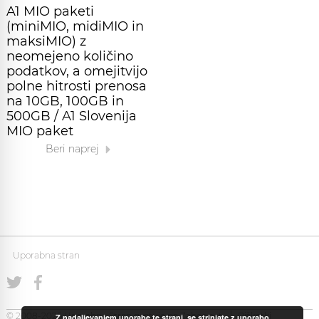
A1 MIO paketi
(miniMIO, midiMIO in
maksiMIO) z
neomejeno količino
podatkov, a omejitvijo
polne hitrosti prenosa
na 10GB, 100GB in
500GB / A1 Slovenija
MIO paket
Beri naprej
Uporabna stran
© 2008-2026 Uporabna Stran gostuje na
Zabec.net
Piškotki
Z nadaljevanjem uporabe te strani, se strinjate z uporabo