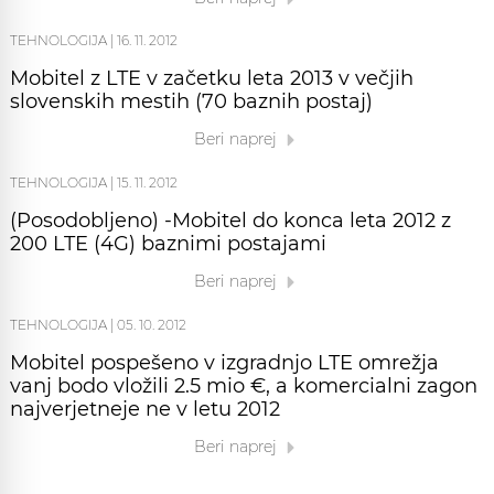
TEHNOLOGIJA
|
16. 11. 2012
Mobitel z LTE v začetku leta 2013 v večjih
slovenskih mestih (70 baznih postaj)
Beri naprej
TEHNOLOGIJA
|
15. 11. 2012
(Posodobljeno) -Mobitel do konca leta 2012 z
200 LTE (4G) baznimi postajami
Beri naprej
TEHNOLOGIJA
|
05. 10. 2012
Mobitel pospešeno v izgradnjo LTE omrežja
vanj bodo vložili 2.5 mio €, a komercialni zagon
najverjetneje ne v letu 2012
Beri naprej