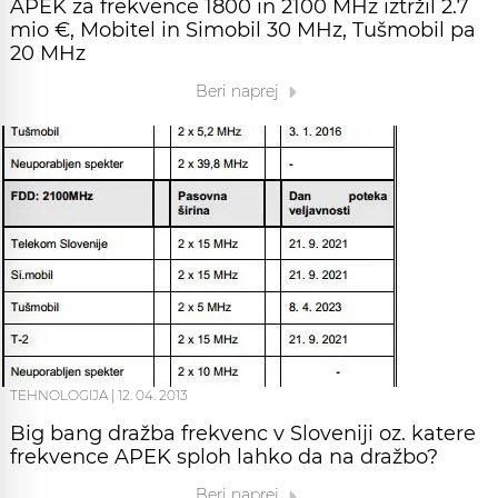
APEK za frekvence 1800 in 2100 MHz iztržil 2.7
mio €, Mobitel in Simobil 30 MHz, Tušmobil pa
20 MHz
Beri naprej
TEHNOLOGIJA
|
12. 04. 2013
Big bang dražba frekvenc v Sloveniji oz. katere
frekvence APEK sploh lahko da na dražbo?
Beri naprej