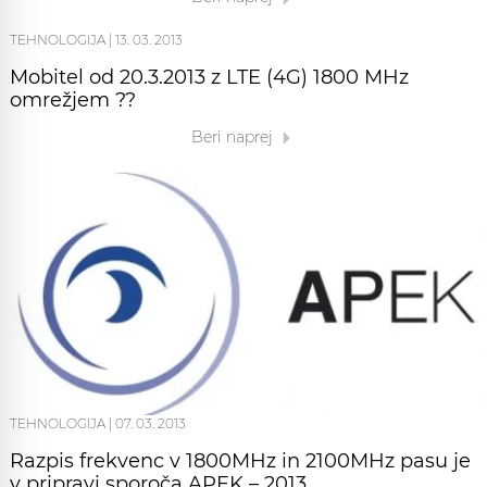
TEHNOLOGIJA
|
13. 03. 2013
Mobitel od 20.3.2013 z LTE (4G) 1800 MHz
omrežjem ??
Beri naprej
TEHNOLOGIJA
|
07. 03. 2013
Razpis frekvenc v 1800MHz in 2100MHz pasu je
v pripravi sporoča APEK – 2013