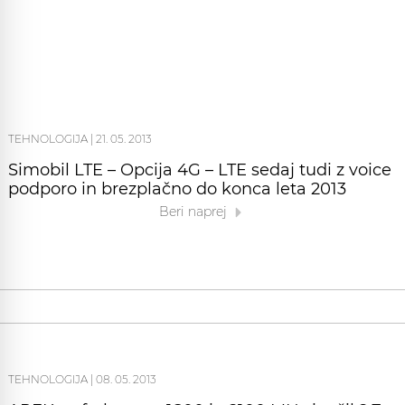
TEHNOLOGIJA
|
21. 05. 2013
Simobil LTE – Opcija 4G – LTE sedaj tudi z voice
podporo in brezplačno do konca leta 2013
Beri naprej
TEHNOLOGIJA
|
08. 05. 2013