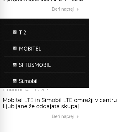
Beri naprej
TEHNOLOGIJA
|
11. 02. 2013
Mobitel LTE in Simobil LTE omrežji v centru
Ljubljane že oddajata skupaj
Beri naprej