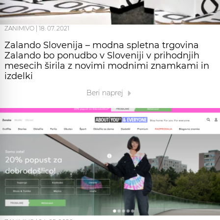
ZANIMIVO
|
18. 07. 2021
Zalando Slovenija – modna spletna trgovina
Zalando bo ponudbo v Sloveniji v prihodnjih
mesecih širila z novimi modnimi znamkami in
izdelki
Beri naprej