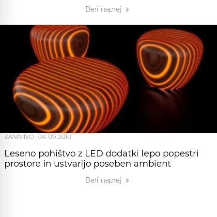
Beri naprej
ZANIMIVO
|
04. 09. 2010
Leseno pohištvo z LED dodatki lepo popestri
prostore in ustvarijo poseben ambient
Beri naprej