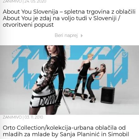
ZANIMIVO
|
24. 05. 2020
About You Slovenija – spletna trgovina z oblačili
About You je zdaj na voljo tudi v Sloveniji /
otvoritveni popust
Beri naprej
ZANIMIVO
|
03. 11. 2010
Orto Collection/kolekcija-urbana oblačila od
mladih za mlade by Sanja Planinić in Simobil