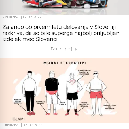
ZANIMIVO
|
14. 07. 2022
Zalando ob prvem letu delovanja v Sloveniji
razkriva, da so bile superge najbolj priljubljen
izdelek med Slovenci
Beri naprej
ZANIMIVO
|
02. 07. 2022