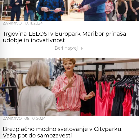
ZANIMIVO
|
19. 11. 2024
Trgovina LELOSI v Europark Maribor prinaša
udobje in inovativnost
Beri naprej
ZANIMIVO
|
08. 10. 2024
Brezplačno modno svetovanje v Cityparku:
Vaša pot do samozavesti