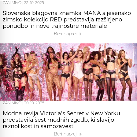
ZANIMIVO
|
23. 10. 2025
Slovenska blagovna znamka MANA s jesensko
zimsko kolekcijo RED predstavlja razširjeno
ponudbo in nove trajnostne materiale
Beri naprej
ZANIMIVO
|
20. 10. 2025
Modna revija Victoria’s Secret v New Yorku
predstavila šest modnih zgodb, ki slavijo
raznolikost in samozavest
Beri naprej