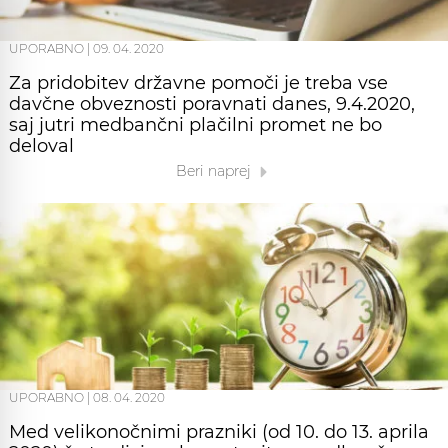
UPORABNO
|
09. 04. 2020
Za pridobitev državne pomoči je treba vse
davčne obveznosti poravnati danes, 9.4.2020,
saj jutri medbančni plačilni promet ne bo
deloval
Beri naprej
UPORABNO
|
08. 04. 2020
Med velikonočnimi prazniki (od 10. do 13. aprila