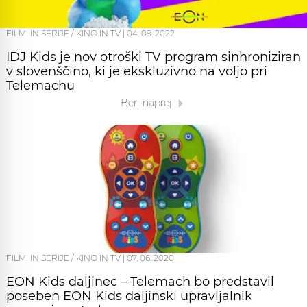
FILMI IN SERIJE / KINO IN TV
|
04. 09. 2022
IDJ Kids je nov otroški TV program sinhroniziran
v slovenščino, ki je ekskluzivno na voljo pri
Telemachu
Beri naprej
FILMI IN SERIJE / KINO IN TV
|
07. 06. 2020
EON Kids daljinec – Telemach bo predstavil
poseben EON Kids daljinski upravljalnik